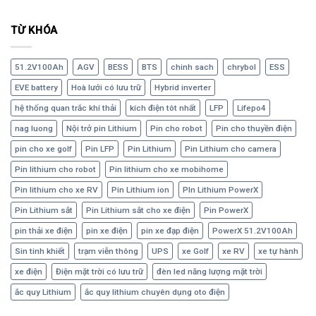
TỪ KHÓA
51.2V100Ah
AGV
BESS
BTS
chinh sach
chrybol
ESS
EVE battery
Hoà lưới có lưu trữ
Hybrid inverter
hệ thống quan trắc khí thải
kích điện tôt nhất
LFP
Lifepo4
nag luong
Nội trở pin Lithium
Pin cho robot
Pin cho thuyền điện
pin cho xe golf
Pin LFP
Pin Lithium
Pin Lithium cho camera
Pin lithium cho robot
Pin lithium cho xe mobihome
Pin lithium cho xe RV
Pin Lithium ion
PIn Lithium PowerX
Pin Lithium sắt
Pin Lithium sắt cho xe điện
Pin PowerX
pin thải xe điện
pin xe điện
pin xe đạp điện
PowerX 51.2V100Ah
Sin tinh khiết
trạm viễn thông
UPS
xe Golf
xe RV
xe tự hành
xe điện
Điện mặt trời có lưu trữ
đèn led năng lượng mặt trời
ắc quy Lithium
ắc quy lithium chuyên dụng oto điện