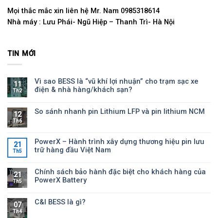
Mọi thắc mắc xin liên hệ Mr. Nam 0985318614
Nhà máy : Lưu Phái- Ngũ Hiệp – Thanh Trì- Hà Nội
TIN MỚI
Vì sao BESS là “vũ khí lợi nhuận” cho trạm sạc xe
11
điện & nhà hàng/khách sạn?
Th2
So sánh nhanh pin Lithium LFP và pin lithium NCM
12
Th6
PowerX – Hành trình xây dựng thương hiệu pin lưu
21
trữ hàng đầu Việt Nam
Th5
Chính sách bảo hành đặc biệt cho khách hàng của
21
PowerX Battery
Th5
C&I BESS là gì?
07
Th4