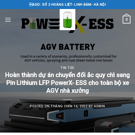
Skip
ADD: SỐ 2 HOÀNG LIỆT- LINH ĐÀM- HÀ NỘI
to
content
0
TIN TỨC
Hoàn thành dự án chuyển đổi ắc quy chì sang
Pin Lithium LFP PowerX- ESS cho toàn bộ xe
AGV nhà xưởng
POSTED ON
THÁNG CHÍN 16, 2022
BY
ADMIN