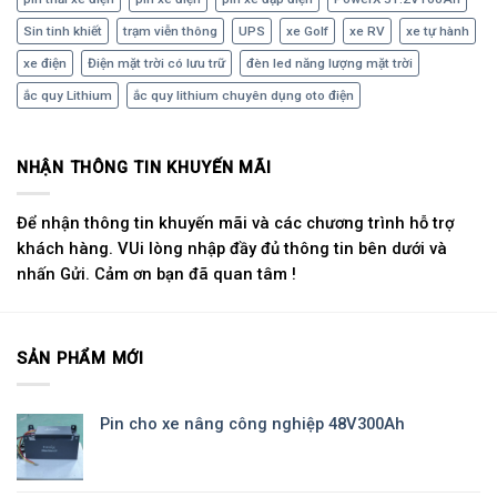
Sin tinh khiết
trạm viễn thông
UPS
xe Golf
xe RV
xe tự hành
xe điện
Điện mặt trời có lưu trữ
đèn led năng lượng mặt trời
ắc quy Lithium
ắc quy lithium chuyên dụng oto điện
NHẬN THÔNG TIN KHUYẾN MÃI
Để nhận thông tin khuyến mãi và các chương trình hỗ trợ
khách hàng. VUi lòng nhập đầy đủ thông tin bên dưới và
nhấn Gửi. Cảm ơn bạn đã quan tâm !
SẢN PHẨM MỚI
Pin cho xe nâng công nghiệp 48V300Ah