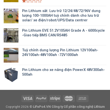
Được
xếp
Pin Lithium sắt: Lưu trữ 12/24/48/72/96V dung
hạng
lượng 100-1000AH tuỳ chỉnh dành cho lưu trữ
1.00
solar/ xe điện/robot/UPS/Data centrer
5
sao
Pin Lithium EVE 51.2V105AH Grade A - 6000cycle
-Giao tiếp BMS CAN/RS485
Tuỳ chỉnh dung lượng Pin Lithium 12V100ah-
24V100ah-48V100ah -72V1000ah
Pin Lithium cho xe nâng điện PowerX 48V300ah-
500ah
Copyright 2026 ©
LiFePo4.VN Công ty Cổ phần công nghệ Lithium