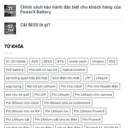
Chính sách bảo hành đặc biệt cho khách hàng của
21
PowerX Battery
Th5
C&I BESS là gì?
07
Th4
TỪ KHÓA
51.2V100Ah
AGV
BESS
BTS
chinh sach
chrybol
ESS
EVE battery
Hoà lưới có lưu trữ
Hybrid inverter
hệ thống quan trắc khí thải
kích điện tôt nhất
LFP
Lifepo4
nag luong
Nội trở pin Lithium
Pin cho robot
Pin cho thuyền điện
pin cho xe golf
Pin LFP
Pin Lithium
Pin Lithium cho camera
Pin lithium cho robot
Pin lithium cho xe mobihome
Pin lithium cho xe RV
Pin Lithium ion
PIn Lithium PowerX
Pin Lithium sắt
Pin Lithium sắt cho xe điện
Pin PowerX
pin thải xe điện
pin xe điện
pin xe đạp điện
PowerX 51.2V100Ah