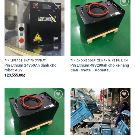
Add to
Add to
Wishlist
Wishlist
PIN LIFEPO4- SẮT PHOTPHAT
PIN CHO XE GOLF- XE NÂNG- XE DU LỊCH
Pin Lithium 24V50Ah dành cho
Pin Lithium 48V280ah cho xe nâng
robot AGV
điện Toyota – Komatsu
123,555.00
₫
Add to
Add to
Wishlist
Wishlist