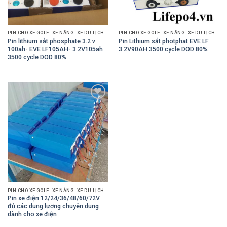
PIN CHO XE GOLF- XE NÂNG- XE DU LỊCH
PIN CHO XE GOLF- XE NÂNG- XE DU LỊCH
Pin lithium sắt phosphate 3.2 v
Pin Lithium sắt photphat EVE LF
100ah- EVE LF105AH- 3.2V105ah
3.2V90AH 3500 cycle DOD 80%
3500 cycle DOD 80%
Add to
Wishlist
PIN CHO XE GOLF- XE NÂNG- XE DU LỊCH
Pin xe điện 12/24/36/48/60/72V
đủ các dung lượng chuyên dung
dành cho xe điện