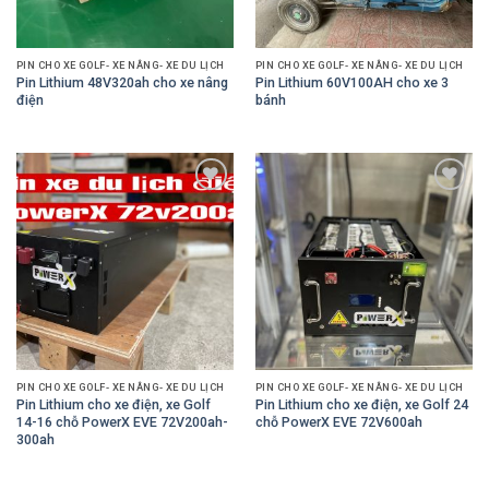
PIN CHO XE GOLF- XE NÂNG- XE DU LỊCH
PIN CHO XE GOLF- XE NÂNG- XE DU LỊCH
Pin Lithium 48V320ah cho xe nâng
Pin Lithium 60V100AH cho xe 3
điện
bánh
Add to
Add to
Wishlist
Wishlist
PIN CHO XE GOLF- XE NÂNG- XE DU LỊCH
PIN CHO XE GOLF- XE NÂNG- XE DU LỊCH
Pin Lithium cho xe điện, xe Golf
Pin Lithium cho xe điện, xe Golf 24
14-16 chỗ PowerX EVE 72V200ah-
chỗ PowerX EVE 72V600ah
300ah