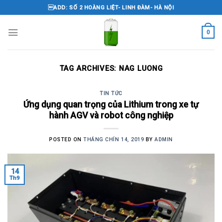
Skip
ADD: SỐ 2 HOÀNG LIỆT- LINH ĐÀM- HÀ NỘI
to
content
0
TAG ARCHIVES:
NAG LUONG
TIN TỨC
Ứng dụng quan trọng của Lithium trong xe tự
hành AGV và robot công nghiệp
POSTED ON
THÁNG CHÍN 14, 2019
BY
ADMIN
14
Th9