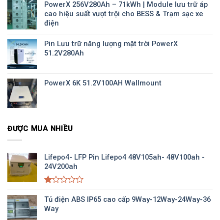
PowerX 256V280Ah – 71kWh | Module lưu trữ áp
cao hiệu suất vượt trội cho BESS & Trạm sạc xe
điện
Pin Lưu trữ năng lượng mặt trời PowerX
51.2V280Ah
PowerX 6K 51.2V100AH Wallmount
ĐƯỢC MUA NHIỀU
Lifepo4- LFP Pin Lifepo4 48V105ah- 48V100ah -
24V200ah
Được
xếp
Tủ điện ABS IP65 cao cấp 9Way-12Way-24Way-36
hạng
Way
1.00