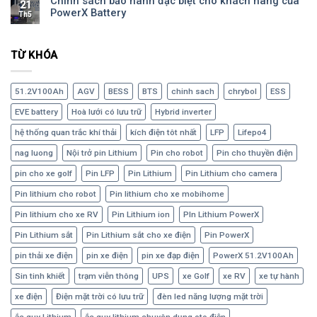
Chính sách bảo hành đặc biệt cho khách hàng của
21
PowerX Battery
Th5
TỪ KHÓA
51.2V100Ah
AGV
BESS
BTS
chinh sach
chrybol
ESS
EVE battery
Hoà lưới có lưu trữ
Hybrid inverter
hệ thống quan trắc khí thải
kích điện tôt nhất
LFP
Lifepo4
nag luong
Nội trở pin Lithium
Pin cho robot
Pin cho thuyền điện
pin cho xe golf
Pin LFP
Pin Lithium
Pin Lithium cho camera
Pin lithium cho robot
Pin lithium cho xe mobihome
Pin lithium cho xe RV
Pin Lithium ion
PIn Lithium PowerX
Pin Lithium sắt
Pin Lithium sắt cho xe điện
Pin PowerX
pin thải xe điện
pin xe điện
pin xe đạp điện
PowerX 51.2V100Ah
Sin tinh khiết
trạm viễn thông
UPS
xe Golf
xe RV
xe tự hành
xe điện
Điện mặt trời có lưu trữ
đèn led năng lượng mặt trời
ắc quy Lithium
ắc quy lithium chuyên dụng oto điện