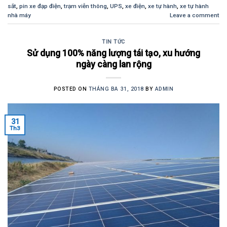
sắt
,
pin xe đạp điện
,
trạm viễn thông
,
UPS
,
xe điện
,
xe tự hành
,
xe tự hành
nhà máy
Leave a comment
TIN TỨC
Sử dụng 100% năng lượng tái tạo, xu hướng
ngày càng lan rộng
POSTED ON
THÁNG BA 31, 2018
BY
ADMIN
31
Th3