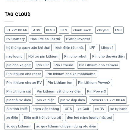
TAG CLOUD
51.2V100Ah
AGV
BESS
BTS
chinh sach
chrybol
ESS
EVE battery
Hoà lưới có lưu trữ
Hybrid inverter
hệ thống quan trắc khí thải
kích điện tôt nhất
LFP
Lifepo4
nag luong
Nội trở pin Lithium
Pin cho robot
Pin cho thuyền điện
pin cho xe golf
Pin LFP
Pin Lithium
Pin Lithium cho camera
Pin lithium cho robot
Pin lithium cho xe mobihome
Pin lithium cho xe RV
Pin Lithium ion
PIn Lithium PowerX
Pin Lithium sắt
Pin Lithium sắt cho xe điện
Pin PowerX
pin thải xe điện
pin xe điện
pin xe đạp điện
PowerX 51.2V100Ah
Sin tinh khiết
trạm viễn thông
UPS
xe Golf
xe RV
xe tự hành
xe điện
Điện mặt trời có lưu trữ
đèn led năng lượng mặt trời
ắc quy Lithium
ắc quy lithium chuyên dụng oto điện