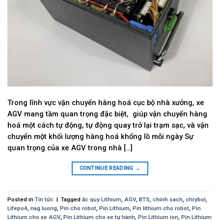
Trong lĩnh vực vận chuyển hàng hoá cục bộ nhà xưởng, xe
AGV mang tầm quan trọng đặc biệt, giúp vận chuyển hàng
hoá một cách tự động, tự động quay trở lại trạm sạc, và vận
chuyển một khối lượng hàng hoá khổng lồ mỗi ngày Sự
quan trọng của xe AGV trong nhà […]
CONTINUE READING
→
Posted in
Tin tức
|
Tagged
ắc quy Lithium
,
AGV
,
BTS
,
chinh sach
,
chrybol
,
Lifepo4
,
nag luong
,
Pin cho robot
,
Pin Lithium
,
Pin lithium cho robot
,
Pin
Lithium cho xe AGV
,
Pin Lithium cho xe tự hành
,
Pin Lithium ion
,
Pin Lithium