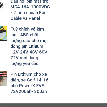
Đầu nối pin mặt trời
MC4 16A-1000VDC
- 2 tiêu chuẩn For
Cable và Panel
Tuỳ chỉnh vỏ kim
loại- ABS chất
lượng cao cho mọi
dòng pin Lithium
12V-24V-48V-60V-
72V mọi dung
lượng yêu cầu
Pin Lithium cho xe
điện, xe Golf 14-16
chỗ PowerX EVE
72V200ah- 300ah