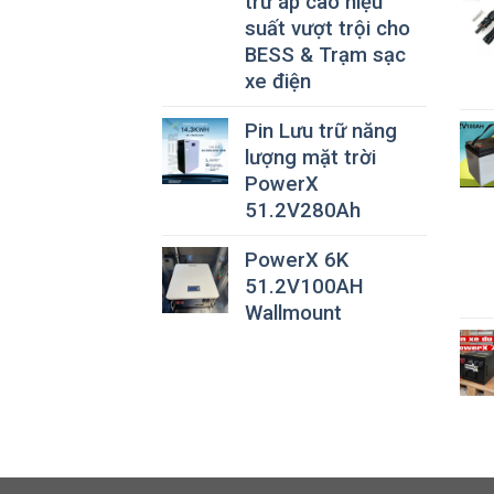
trữ áp cao hiệu
suất vượt trội cho
BESS & Trạm sạc
xe điện
Pin Lưu trữ năng
lượng mặt trời
PowerX
51.2V280Ah
PowerX 6K
51.2V100AH
Wallmount