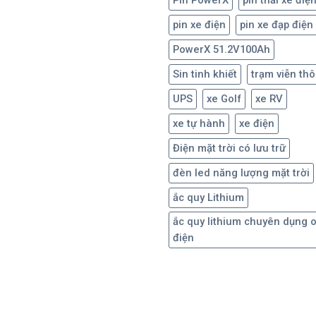
Pin PowerX
pin thải xe điệ
pin xe điện
pin xe đạp điện
PowerX 51.2V100Ah
Sin tinh khiết
trạm viễn th
UPS
xe Golf
xe RV
xe tự hành
xe điện
Điện mặt trời có lưu trữ
đèn led năng lượng mặt trời
ắc quy Lithium
ắc quy lithium chuyên dụng 
điện