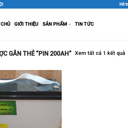
ỘI
Hỗ t
 CHỦ
GIỚI THIỆU
SẢN PHẨM
TIN TỨC
C GẮN THẺ “PIN 200AH”
Xem tất cả 1 kết quả
Add to
Wishlist