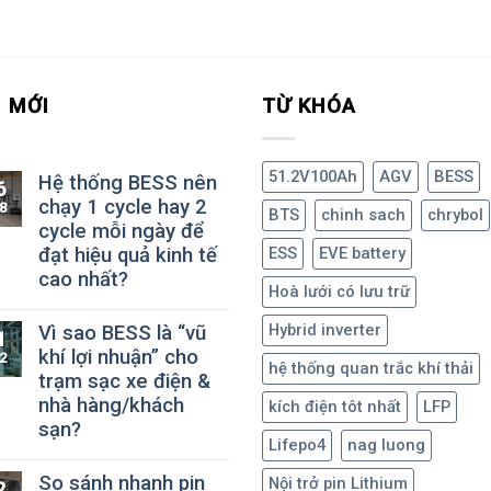
N MỚI
TỪ KHÓA
51.2V100Ah
AGV
BESS
Hệ thống BESS nên
6
chạy 1 cycle hay 2
8
BTS
chinh sach
chrybol
cycle mỗi ngày để
đạt hiệu quả kinh tế
ESS
EVE battery
cao nhất?
Hoà lưới có lưu trữ
Hybrid inverter
Vì sao BESS là “vũ
1
khí lợi nhuận” cho
2
hệ thống quan trắc khí thải
trạm sạc xe điện &
nhà hàng/khách
kích điện tôt nhất
LFP
sạn?
Lifepo4
nag luong
So sánh nhanh pin
Nội trở pin Lithium
2