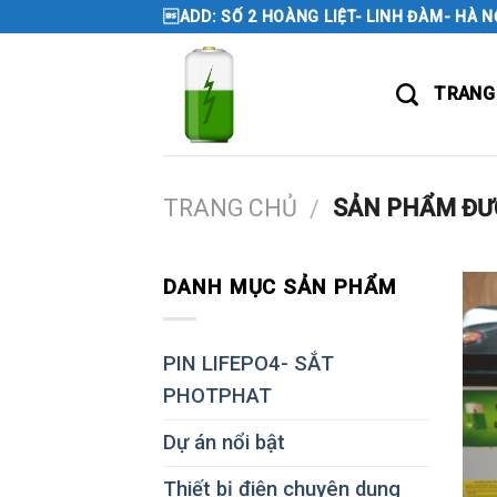
Skip
ADD: SỐ 2 HOÀNG LIỆT- LINH ĐÀM- HÀ N
to
content
TRANG
TRANG CHỦ
SẢN PHẨM ĐƯỢ
/
DANH MỤC SẢN PHẨM
PIN LIFEPO4- SẮT
PHOTPHAT
Dự án nổi bật
Thiết bị điện chuyên dụng