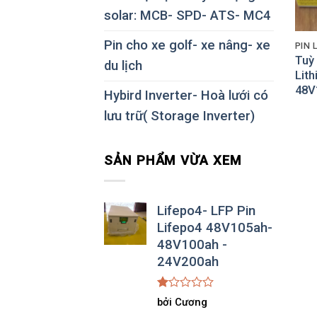
solar: MCB- SPD- ATS- MC4
Pin cho xe golf- xe nâng- xe
PIN 
Tuỳ
du lịch
Lit
48V
Hybird Inverter- Hoà lưới có
lưu trữ( Storage Inverter)
SẢN PHẨM VỪA XEM
Lifepo4- LFP Pin
Lifepo4 48V105ah-
48V100ah -
24V200ah
Được
bởi Cương
xếp