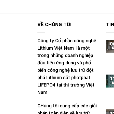
hạng
1
5
sao
VỀ CHÚNG TÔI
TI
Công ty Cổ phần công nghệ
0
Lithium Việt Nam là một
Th
trong những doanh nghiệp
đầu tiên ứng dụng và phổ
biến công nghệ lưu trữ đột
phá Lithium săt photphat
1
Th
LIFEPO4 tại thị trường Việt
Nam
CHúng tôi cung cấp các giải
pháp toàn diện về lưu trữ
1