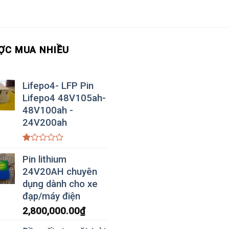
ỢC MUA NHIỀU
Lifepo4- LFP Pin
Lifepo4 48V105ah-
48V100ah -
24V200ah
Được
xếp
Pin lithium
hạng
24V20AH chuyên
1.00
5
dụng dành cho xe
sao
đạp/máy điện
2,800,000.00
₫