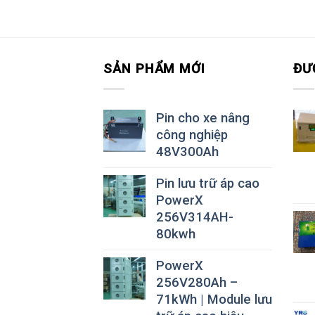
SẢN PHẨM MỚI
ĐƯ
Pin cho xe nâng
công nghiệp
48V300Ah
Pin lưu trữ áp cao
PowerX
256V314AH-
80kwh
PowerX
256V280Ah –
71kWh | Module lưu