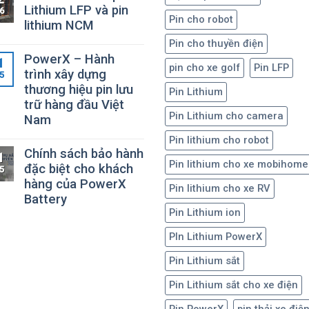
Lithium LFP và pin
6
Pin cho robot
lithium NCM
Pin cho thuyền điện
PowerX – Hành
1
pin cho xe golf
Pin LFP
trình xây dựng
5
thương hiệu pin lưu
Pin Lithium
trữ hàng đầu Việt
Pin Lithium cho camera
Nam
Pin lithium cho robot
Chính sách bảo hành
1
Pin lithium cho xe mobihome
đặc biệt cho khách
5
hàng của PowerX
Pin lithium cho xe RV
Battery
Pin Lithium ion
PIn Lithium PowerX
Pin Lithium sắt
Pin Lithium sắt cho xe điện