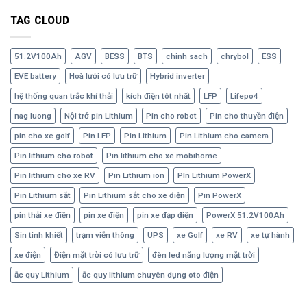
TAG CLOUD
51.2V100Ah
AGV
BESS
BTS
chinh sach
chrybol
ESS
EVE battery
Hoà lưới có lưu trữ
Hybrid inverter
hệ thống quan trắc khí thải
kích điện tôt nhất
LFP
Lifepo4
nag luong
Nội trở pin Lithium
Pin cho robot
Pin cho thuyền điện
pin cho xe golf
Pin LFP
Pin Lithium
Pin Lithium cho camera
Pin lithium cho robot
Pin lithium cho xe mobihome
Pin lithium cho xe RV
Pin Lithium ion
PIn Lithium PowerX
Pin Lithium sắt
Pin Lithium sắt cho xe điện
Pin PowerX
pin thải xe điện
pin xe điện
pin xe đạp điện
PowerX 51.2V100Ah
Sin tinh khiết
trạm viễn thông
UPS
xe Golf
xe RV
xe tự hành
xe điện
Điện mặt trời có lưu trữ
đèn led năng lượng mặt trời
ắc quy Lithium
ắc quy lithium chuyên dụng oto điện