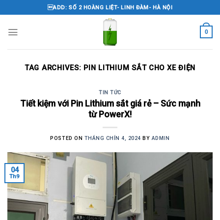
Skip
ADD: SỐ 2 HOÀNG LIỆT- LINH ĐÀM- HÀ NỘI
to
content
0
TAG ARCHIVES:
PIN LITHIUM SẮT CHO XE ĐIỆN
TIN TỨC
Tiết kiệm với Pin Lithium sắt giá rẻ – Sức mạnh
từ PowerX!
POSTED ON
THÁNG CHÍN 4, 2024
BY
ADMIN
04
Th9