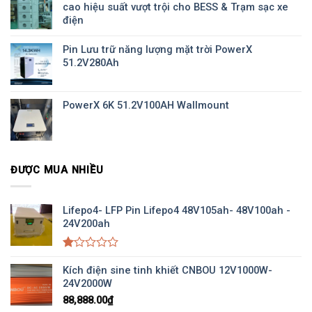
cao hiệu suất vượt trội cho BESS & Trạm sạc xe
điện
Pin Lưu trữ năng lượng mặt trời PowerX
51.2V280Ah
PowerX 6K 51.2V100AH Wallmount
ĐƯỢC MUA NHIỀU
Lifepo4- LFP Pin Lifepo4 48V105ah- 48V100ah -
24V200ah
Được
xếp
Kích điện sine tinh khiết CNBOU 12V1000W-
hạng
24V2000W
1.00
88,888.00
₫
5