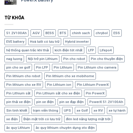
PowerX Battery
Th5
TỪ KHÓA
51.2V100Ah
AGV
BESS
BTS
chinh sach
chrybol
ESS
EVE battery
Hoà lưới có lưu trữ
Hybrid inverter
hệ thống quan trắc khí thải
kích điện tôt nhất
LFP
Lifepo4
nag luong
Nội trở pin Lithium
Pin cho robot
Pin cho thuyền điện
pin cho xe golf
Pin LFP
Pin Lithium
Pin Lithium cho camera
Pin lithium cho robot
Pin lithium cho xe mobihome
Pin lithium cho xe RV
Pin Lithium ion
PIn Lithium PowerX
Pin Lithium sắt
Pin Lithium sắt cho xe điện
Pin PowerX
pin thải xe điện
pin xe điện
pin xe đạp điện
PowerX 51.2V100Ah
Sin tinh khiết
trạm viễn thông
UPS
xe Golf
xe RV
xe tự hành
xe điện
Điện mặt trời có lưu trữ
đèn led năng lượng mặt trời
ắc quy Lithium
ắc quy lithium chuyên dụng oto điện