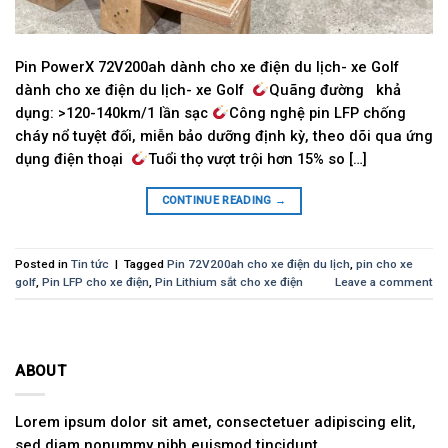
Pin PowerX 72V200ah dành cho xe điện du lịch- xe Golf
dành cho xe điện du lịch- xe Golf
Quãng đường khả
dụng: >120-140km/1 lần sạc
Công nghệ pin LFP chống
cháy nổ tuyệt đối, miễn bảo dưỡng định kỳ, theo dõi qua ứng
dụng điện thoại
Tuổi thọ vượt trội hơn 15% so […]
CONTINUE READING
→
Posted in
Tin tức
|
Tagged
Pin 72V200ah cho xe điện du lịch
,
pin cho xe
golf
,
Pin LFP cho xe điện
,
Pin Lithium sắt cho xe điện
Leave a comment
ABOUT
Lorem ipsum dolor sit amet, consectetuer adipiscing elit,
sed diam nonummy nibh euismod tincidunt.