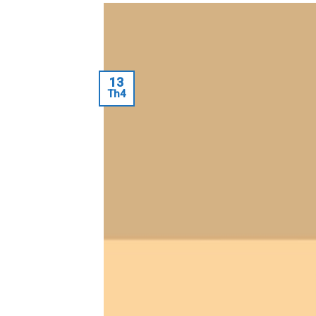
13
Th4