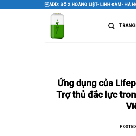
Skip
ADD: SỐ 2 HOÀNG LIỆT- LINH ĐÀM- HÀ N
to
content
TRANG
Ứng dụng của Lifep
Trợ thủ đắc lực tr
Vi
POSTE