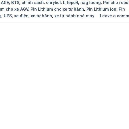
,
AGV
,
BTS
,
chinh sach
,
chrybol
,
Lifepo4
,
nag luong
,
Pin cho robo
ium cho xe AGV
,
Pin Lithium cho xe tự hành
,
Pin Lithium ion
,
Pin
g
,
UPS
,
xe điện
,
xe tự hành
,
xe tự hành nhà máy
Leave a comm