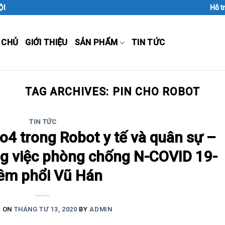
ỘI
Hỗ t
 CHỦ
GIỚI THIỆU
SẢN PHẨM
TIN TỨC
TAG ARCHIVES:
PIN CHO ROBOT
TIN TỨC
o4 trong Robot y tế và quân sự –
ong việc phòng chống N-COVID 19-
êm phổi Vũ Hán
D ON
THÁNG TƯ 13, 2020
BY
ADMIN