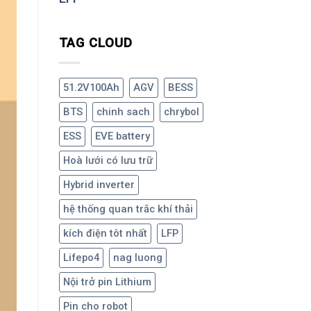
TAG CLOUD
51.2V100Ah
AGV
BESS
BTS
chinh sach
chrybol
ESS
EVE battery
Hoà lưới có lưu trữ
Hybrid inverter
hệ thống quan trắc khí thải
kích điện tôt nhất
LFP
Lifepo4
nag luong
Nội trở pin Lithium
Pin cho robot