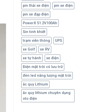
pin thải xe điện
pin xe điện
pin xe đạp điện
PowerX 51.2V100Ah
Sin tinh khiết
trạm viễn thông
UPS
xe Golf
xe RV
xe tự hành
xe điện
Điện mặt trời có lưu trữ
đèn led năng lượng mặt trời
ắc quy Lithium
ắc quy lithium chuyên dụng
oto điện