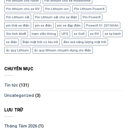
Pin lithium cho robot
Pin lithium cho xe mobihome
Pin lithium cho xe RV
Pin Lithium ion
PIn Lithium PowerX
Pin Lithium sắt
Pin Lithium sắt cho xe điện
Pin PowerX
pin thải xe điện
pin xe điện
pin xe đạp điện
PowerX 51.2V100Ah
Sin tinh khiết
trạm viễn thông
UPS
xe Golf
xe RV
xe tự hành
xe điện
Điện mặt trời có lưu trữ
đèn led năng lượng mặt trời
ắc quy Lithium
ắc quy lithium chuyên dụng oto điện
CHUYÊN MỤC
Tin tức
(131)
Uncategorized
(3)
LƯU TRỮ
Tháng Tám 2026
(1)