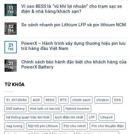
Vì sao BESS là “vũ khí lợi nhuận” cho trạm sạc xe
11
điện & nhà hàng/khách sạn?
Th2
So sánh nhanh pin Lithium LFP và pin lithium NCM
12
Th6
PowerX – Hành trình xây dựng thương hiệu pin lưu
21
trữ hàng đầu Việt Nam
Th5
Chính sách bảo hành đặc biệt cho khách hàng của
21
PowerX Battery
Th5
TỪ KHÓA
51.2V100Ah
AGV
BESS
BTS
chinh sach
chrybol
ESS
EVE battery
Hoà lưới có lưu trữ
Hybrid inverter
hệ thống quan trắc khí thải
kích điện tôt nhất
LFP
Lifepo4
nag luong
Nội trở pin Lithium
Pin cho robot
Pin cho thuyền điện