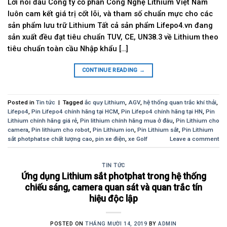
Lời nói đầu Công ty cổ phần Công Nghệ Lithium Việt Nam
luôn cam kết giá trị cốt lõi, và tham số chuẩn mực cho các
sản phẩm lưu trữ Lithium Tất cả sản phẩm Lifepo4.vn đang
sản xuất đều đạt tiêu chuẩn TUV, CE, UN38.3 về Lithium theo
tiêu chuẩn toàn cầu Nhập khẩu […]
CONTINUE READING
→
Posted in
Tin tức
|
Tagged
ắc quy Lithium
,
AGV
,
hệ thống quan trắc khí thải
,
Lifepo4
,
Pin Lifepo4 chính hãng tại HCM
,
Pin Lifepo4 chính hãng tại HN
,
Pin
Lithium chính hãng giá rẻ
,
Pin lithium chính hãng mua ở đâu
,
Pin Lithium cho
camera
,
Pin lithium cho robot
,
Pin Lithium ion
,
Pin Lithium sắt
,
Pin Lithium
sắt photphatse chất lượng cao
,
pin xe điện
,
xe Golf
Leave a comment
TIN TỨC
Ứng dụng Lithium sắt photphat trong hệ thống
chiếu sáng, camera quan sát và quan trắc tín
hiệu độc lập
POSTED ON
THÁNG MƯỜI 14, 2019
BY
ADMIN