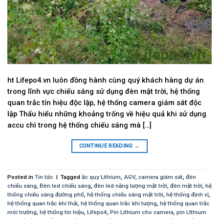
ht Lifepo4.vn luôn đồng hành cùng quý khách hàng dự án
trong lĩnh vực chiếu sáng sử dụng đèn mặt trời, hệ thống
quan trắc tín hiệu độc lập, hệ thống camera giám sát độc
lập Thấu hiểu những khoảng trống về hiệu quả khi sử dụng
accu chì trong hệ thống chiếu sáng mà […]
CONTINUE READING
→
Posted in
Tin tức
|
Tagged
ắc quy Lithium
,
AGV
,
camera giám sát
,
đèn
chiếu sáng
,
Đèn led chiếu sáng
,
đèn led năng lượng mặt trời
,
đèn mặt trời
,
hệ
thống chiếu sáng đường phố
,
hệ thống chiếu sáng mặt trời
,
hệ thống định vị
,
hệ thống quan trắc khí thải
,
hệ thống quan trắc khí tượng
,
hệ thống quan trắc
môi trường
,
hệ thống tín hiệu
,
Lifepo4
,
Pin Lithium cho camera
,
pin LIthium