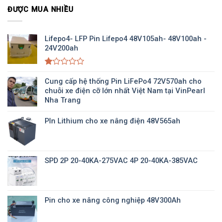
ĐƯỢC MUA NHIỀU
Lifepo4- LFP Pin Lifepo4 48V105ah- 48V100ah -
24V200ah
Được
xếp
Cung cấp hệ thống Pin LiFePo4 72V570ah cho
hạng
chuỗi xe điện cỡ lớn nhất Việt Nam tại VinPearl
1.00
Nha Trang
5
sao
PIn Lithium cho xe nâng điện 48V565ah
SPD 2P 20-40KA-275VAC 4P 20-40KA-385VAC
Pin cho xe nâng công nghiệp 48V300Ah