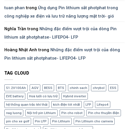
tuan phan
trong
Ứng dụng Pin lithium sắt photphat trong
công nghiệp xe điện và lưu trữ năng lượng mặt trời- gió
Nghĩa Trần
trong
Những đặc điểm vượt trội của dòng Pin
lithium sắt photphatse- LIFEPO4- LFP
Hoàng Nhật Anh
trong
Những đặc điểm vượt trội của dòng
Pin lithium sắt photphatse- LIFEPO4- LFP
TAG CLOUD
51.2V100Ah
AGV
BESS
BTS
chinh sach
chrybol
ESS
EVE battery
Hoà lưới có lưu trữ
Hybrid inverter
hệ thống quan trắc khí thải
kích điện tôt nhất
LFP
Lifepo4
nag luong
Nội trở pin Lithium
Pin cho robot
Pin cho thuyền điện
pin cho xe golf
Pin LFP
Pin Lithium
Pin Lithium cho camera