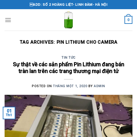
Skip
ADD: SỐ 2 HOÀNG LIỆT- LINH ĐÀM- HÀ NỘI
to
content
0
TAG ARCHIVES:
PIN LITHIUM CHO CAMERA
TIN TỨC
Sự thật về các sản phẩm Pin Lithium đang bán
tràn lan trên các trang thương mại điện tử
POSTED ON
THÁNG MỘT 1, 2020
BY
ADMIN
01
Th1