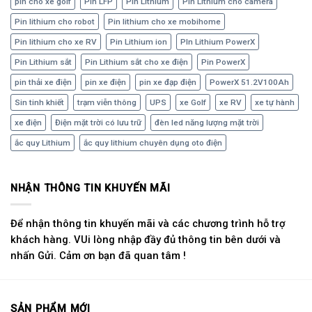
pin cho xe golf
Pin LFP
Pin Lithium
Pin Lithium cho camera
Pin lithium cho robot
Pin lithium cho xe mobihome
Pin lithium cho xe RV
Pin Lithium ion
PIn Lithium PowerX
Pin Lithium sắt
Pin Lithium sắt cho xe điện
Pin PowerX
pin thải xe điện
pin xe điện
pin xe đạp điện
PowerX 51.2V100Ah
Sin tinh khiết
trạm viễn thông
UPS
xe Golf
xe RV
xe tự hành
xe điện
Điện mặt trời có lưu trữ
đèn led năng lượng mặt trời
ắc quy Lithium
ắc quy lithium chuyên dụng oto điện
NHẬN THÔNG TIN KHUYẾN MÃI
Để nhận thông tin khuyến mãi và các chương trình hỗ trợ
khách hàng. VUi lòng nhập đầy đủ thông tin bên dưới và
nhấn Gửi. Cảm ơn bạn đã quan tâm !
SẢN PHẨM MỚI