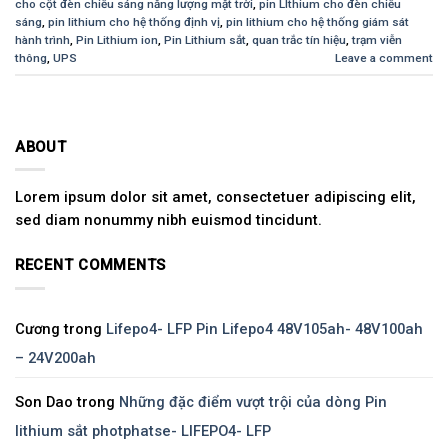
cho cột đèn chiếu sáng năng lượng mặt trời
,
pin LIthium cho đèn chiếu
sáng
,
pin lithium cho hệ thống định vị
,
pin lithium cho hệ thống giám sát
hành trình
,
Pin Lithium ion
,
Pin Lithium sắt
,
quan trắc tín hiệu
,
trạm viễn
thông
,
UPS
Leave a comment
ABOUT
Lorem ipsum dolor sit amet, consectetuer adipiscing elit,
sed diam nonummy nibh euismod tincidunt.
RECENT COMMENTS
Cương
trong
Lifepo4- LFP Pin Lifepo4 48V105ah- 48V100ah
– 24V200ah
Son Dao
trong
Những đặc điểm vượt trội của dòng Pin
lithium sắt photphatse- LIFEPO4- LFP