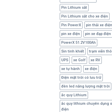
Pin Lithium sắt
Pin Lithium sắt cho xe điện
Pin PowerX
pin thải xe điệ
pin xe điện
pin xe đạp điện
PowerX 51.2V100Ah
Sin tinh khiết
trạm viễn th
UPS
xe Golf
xe RV
xe tự hành
xe điện
Điện mặt trời có lưu trữ
đèn led năng lượng mặt trời
ắc quy Lithium
ắc quy lithium chuyên dụng 
điện