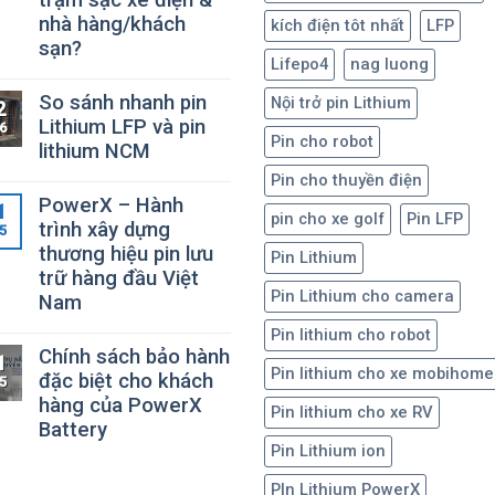
nhà hàng/khách
kích điện tôt nhất
LFP
sạn?
Lifepo4
nag luong
So sánh nhanh pin
Nội trở pin Lithium
2
Lithium LFP và pin
6
Pin cho robot
lithium NCM
Pin cho thuyền điện
PowerX – Hành
1
pin cho xe golf
Pin LFP
trình xây dựng
5
thương hiệu pin lưu
Pin Lithium
trữ hàng đầu Việt
Pin Lithium cho camera
Nam
Pin lithium cho robot
Chính sách bảo hành
1
Pin lithium cho xe mobihome
đặc biệt cho khách
5
hàng của PowerX
Pin lithium cho xe RV
Battery
Pin Lithium ion
PIn Lithium PowerX