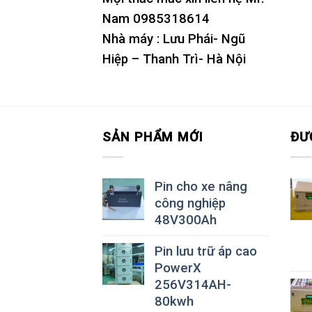
Nam 0985318614
Nhà máy : Lưu Phái- Ngũ
Hiệp – Thanh Trì- Hà Nội
SẢN PHẨM MỚI
ĐƯ
Pin cho xe nâng
công nghiệp
48V300Ah
Pin lưu trữ áp cao
PowerX
256V314AH-
80kwh