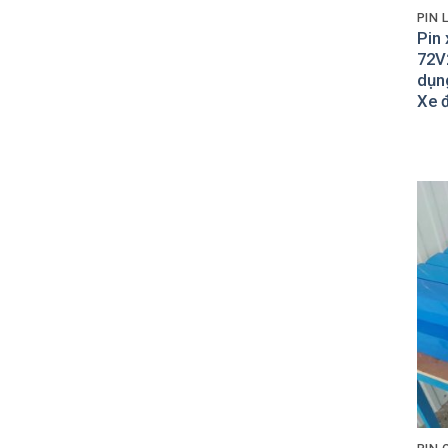
PIN 
Pin 
72V
dụng
Xe đ