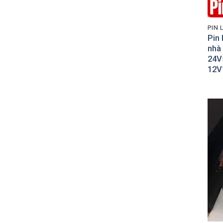
xếp
hạng
1
5
PIN 
sao
Pin 
nhà
24V
12V