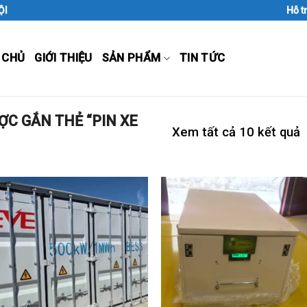
ỘI
Hỗ t
 CHỦ
GIỚI THIỆU
SẢN PHẨM
TIN TỨC
C GẮN THẺ “PIN XE
Xem tất cả 10 kết quả
Add to
Add
Wishlist
Wish