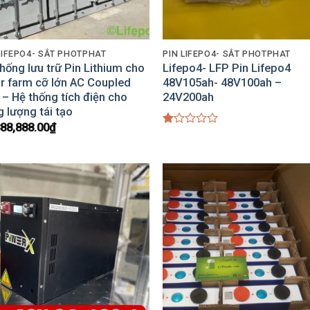
LIFEPO4- SẮT PHOTPHAT
PIN LIFEPO4- SẮT PHOTPHAT
hống lưu trữ Pin Lithium cho
Lifepo4- LFP Pin Lifepo4
ar farm cỡ lớn AC Coupled
48V105ah- 48V100ah –
– Hệ thống tích điện cho
24V200ah
 lượng tái tạo
888,888.00
₫
Được
xếp
hạng
1.00
5
sao
Add to
Add
Wishlist
Wish