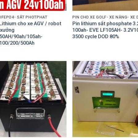
LIFEPO4- SẮT PHOTPHAT
Lithium cho xe AGV / robot
Pin lithium sắt phosphate 3.
 xưởng
100ah- EVE LF105AH- 3.2V1
50AH/90ah/105ah-
3500 cycle DOD 80%
100/200/500Ah
Add to
Add
Wishlist
Wish