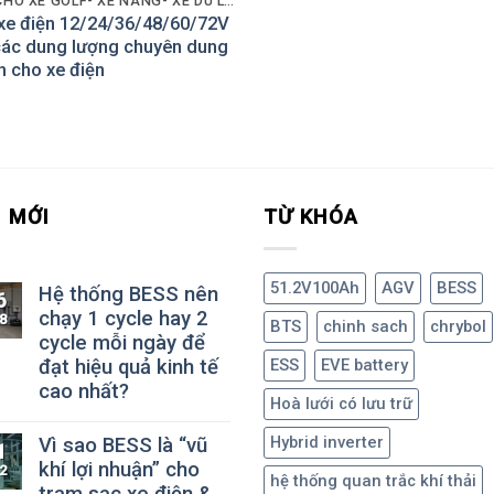
PIN CHO XE GOLF- XE NÂNG- XE DU LỊCH
 xe điện 12/24/36/48/60/72V
các dung lượng chuyên dung
h cho xe điện
N MỚI
TỪ KHÓA
51.2V100Ah
AGV
BESS
Hệ thống BESS nên
6
chạy 1 cycle hay 2
8
BTS
chinh sach
chrybol
cycle mỗi ngày để
đạt hiệu quả kinh tế
ESS
EVE battery
cao nhất?
Hoà lưới có lưu trữ
Hybrid inverter
Vì sao BESS là “vũ
1
khí lợi nhuận” cho
2
hệ thống quan trắc khí thải
trạm sạc xe điện &