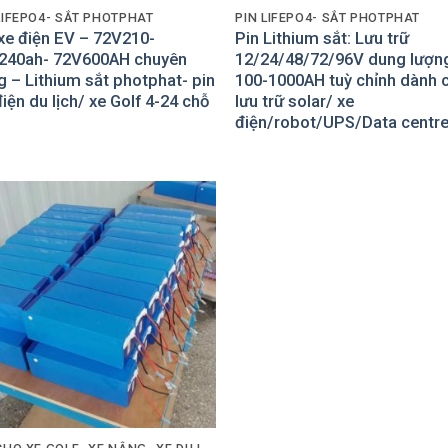
LIFEPO4- SẮT PHOTPHAT
PIN LIFEPO4- SẮT PHOTPHAT
xe điện EV – 72V210-
Pin Lithium sắt: Lưu trữ
240ah- 72V600AH chuyên
12/24/48/72/96V dung lượn
 – Lithium sắt photphat- pin
100-1000AH tuỳ chỉnh dành 
iện du lịch/ xe Golf 4-24 chỗ
lưu trữ solar/ xe
điện/robot/UPS/Data centre
Add to
Wishlist