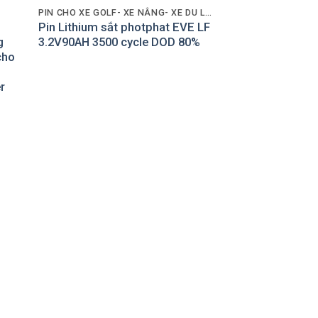
PIN CHO XE GOLF- XE NÂNG- XE DU LỊCH
Pin Lithium sắt photphat EVE LF
g
3.2V90AH 3500 cycle DOD 80%
cho
r