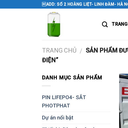
Skip
ADD: SỐ 2 HOÀNG LIỆT- LINH ĐÀM- HÀ N
to
content
TRANG
TRANG CHỦ
SẢN PHẨM ĐƯỢ
/
ĐIỆN”
DANH MỤC SẢN PHẨM
PIN LIFEPO4- SẮT
PHOTPHAT
Dự án nổi bật