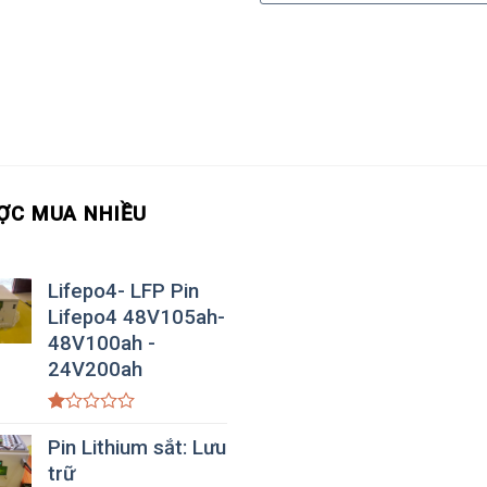
ỢC MUA NHIỀU
Lifepo4- LFP Pin
Lifepo4 48V105ah-
48V100ah -
24V200ah
Được
xếp
Pin Lithium sắt: Lưu
hạng
trữ
1.00