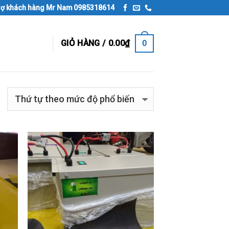
rợ khách hàng Mr Nam 0985318614
0
GIỎ HÀNG /
0.00
₫
 to
Add to
list
Wishlist