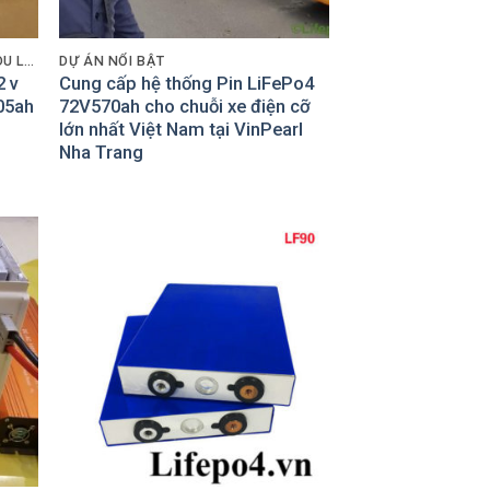
PIN CHO XE GOLF- XE NÂNG- XE DU LỊCH
DỰ ÁN NỔI BẬT
2 v
Cung cấp hệ thống Pin LiFePo4
05ah
72V570ah cho chuỗi xe điện cỡ
lớn nhất Việt Nam tại VinPearl
Nha Trang
 to
Add to
list
Wishlist