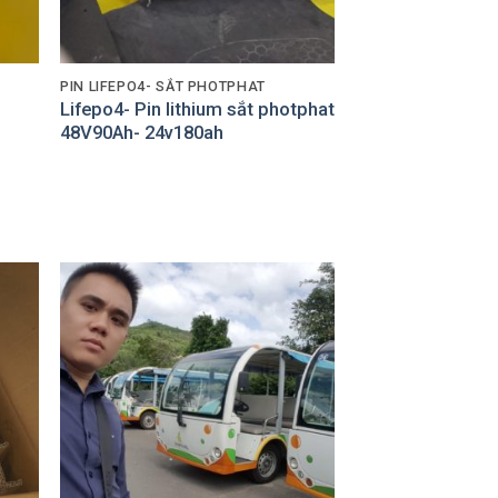
PIN LIFEPO4- SẮT PHOTPHAT
Lifepo4- Pin lithium sắt photphat
48V90Ah- 24v180ah
 to
Add to
list
Wishlist