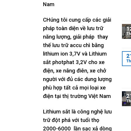
Nam
CHúng tôi cung cấp các giải
pháp toàn diện về lưu trữ
1
Th
năng lượng, giải pháp thay
thế lưu trữ accu chì bằng
lithium ion 3,7V và Lithium
2
Th
sắt photphat 3,2V cho xe
điện, xe nâng điên, xe chở
người với đủ các dung lượng
phù hợp tất cả mọi loại xe
2
điện tại thị trường Việt Nam
Th
Lithium sắt là công nghệ lưu
trữ đột phá với tuổi thọ
2000-6000 lần sạc xả dòng