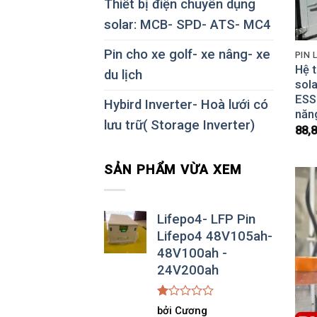
Thiết bị điện chuyên dụng
solar: MCB- SPD- ATS- MC4
Pin cho xe golf- xe nâng- xe
PIN 
Hệ t
du lịch
sol
ESS 
Hybird Inverter- Hoà lưới có
năng
lưu trữ( Storage Inverter)
88,
SẢN PHẨM VỪA XEM
Lifepo4- LFP Pin
Lifepo4 48V105ah-
48V100ah -
24V200ah
Được
bởi Cương