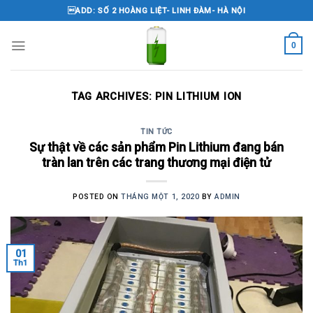
Skip
ADD: SỐ 2 HOÀNG LIỆT- LINH ĐÀM- HÀ NỘI
to
content
0
TAG ARCHIVES:
PIN LITHIUM ION
TIN TỨC
Sự thật về các sản phẩm Pin Lithium đang bán
tràn lan trên các trang thương mại điện tử
POSTED ON
THÁNG MỘT 1, 2020
BY
ADMIN
01
Th1