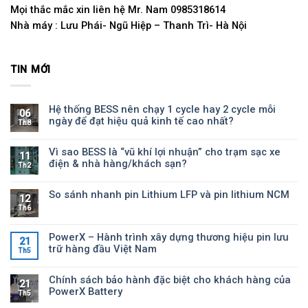
Mọi thắc mắc xin liên hệ Mr. Nam 0985318614
Nhà máy : Lưu Phái- Ngũ Hiệp – Thanh Trì- Hà Nội
TIN MỚI
Hệ thống BESS nên chạy 1 cycle hay 2 cycle mỗi
06
ngày để đạt hiệu quả kinh tế cao nhất?
Th8
Vì sao BESS là “vũ khí lợi nhuận” cho trạm sạc xe
11
điện & nhà hàng/khách sạn?
Th2
So sánh nhanh pin Lithium LFP và pin lithium NCM
12
Th6
PowerX – Hành trình xây dựng thương hiệu pin lưu
21
trữ hàng đầu Việt Nam
Th5
Chính sách bảo hành đặc biệt cho khách hàng của
21
PowerX Battery
Th5