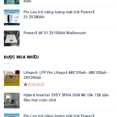
điện
Pin Lưu trữ năng lượng mặt trời PowerX
51.2V280Ah
PowerX 6K 51.2V100AH Wallmount
ĐƯỢC MUA NHIỀU
Lifepo4- LFP Pin Lifepo4 48V105ah- 48V100ah -
24V200ah
Được
xếp
Hybird Inverter DYEY 3PHA SUN 8K-10k-12K dẫn
hạng
đầu mọi cuộc chơi
1.00
5
sao
Pin Lưu trữ năng lượng mặt trời PowerX