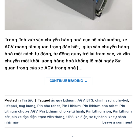
Trong lĩnh vực vận chuyển hàng hoá cục bộ nhà xưởng, xe
AGV mang tầm quan trọng đặc biệt, giúp vận chuyển hàng
hoá một cách tự động, tự động quay trở lại trạm sạc, và vận
chuyển một khối lượng hàng hoá khổng lồ mỗi ngày Sự
quan trọng của xe AGV trong nhà […]
CONTINUE READING
→
Posted in
Tin tức
|
Tagged
ắc quy Lithium
,
AGV
,
BTS
,
chinh sach
,
chrybol
,
Lifepo4
,
nag luong
,
Pin cho robot
,
Pin Lithium
,
Pin lithium cho robot
,
Pin
Lithium cho xe AGV
,
Pin Lithium cho xe tự hành
,
Pin Lithium ion
,
Pin Lithium
sắt
,
pin xe đạp điện
,
trạm viễn thông
,
UPS
,
xe điện
,
xe tự hành
,
xe tự hành
nhà máy
Leave a comment