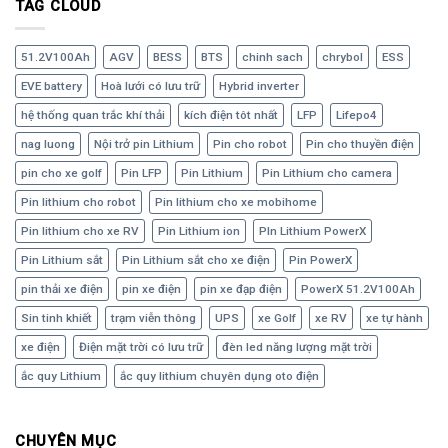
TAG CLOUD
51.2V100Ah
AGV
BESS
BTS
chinh sach
chrybol
ESS
EVE battery
Hoà lưới có lưu trữ
Hybrid inverter
hệ thống quan trắc khí thải
kích điện tôt nhất
LFP
Lifepo4
nag luong
Nội trở pin Lithium
Pin cho robot
Pin cho thuyền điện
pin cho xe golf
Pin LFP
Pin Lithium
Pin Lithium cho camera
Pin lithium cho robot
Pin lithium cho xe mobihome
Pin lithium cho xe RV
Pin Lithium ion
PIn Lithium PowerX
Pin Lithium sắt
Pin Lithium sắt cho xe điện
Pin PowerX
pin thải xe điện
pin xe điện
pin xe đạp điện
PowerX 51.2V100Ah
Sin tinh khiết
trạm viễn thông
UPS
xe Golf
xe RV
xe tự hành
xe điện
Điện mặt trời có lưu trữ
đèn led năng lượng mặt trời
ắc quy Lithium
ắc quy lithium chuyên dụng oto điện
CHUYÊN MỤC