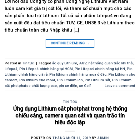
Lời nói đầu Công ty cổ phần Công Nghệ Lithium Việt Nam
luôn cam kết giá trị cốt lõi, và tham số chuẩn mực cho các
sản phẩm lưu trữ Lithium Tất cả sản phẩm Lifepo4.vn đang
sản xuất đều đạt tiêu chuẩn TUV, CE, UN38.3 về Lithium theo
tiêu chuẩn toàn cầu Nhập khẩu […]
CONTINUE READING
→
Posted in
Tin tức
|
Tagged
ắc quy Lithium
,
AGV
,
hệ thống quan trắc khí thải
,
Lifepo4
,
Pin Lifepo4 chính hãng tại HCM
,
Pin Lifepo4 chính hãng tại HN
,
Pin
Lithium chính hãng giá rẻ
,
Pin lithium chính hãng mua ở đâu
,
Pin Lithium cho
camera
,
Pin lithium cho robot
,
Pin Lithium ion
,
Pin Lithium sắt
,
Pin Lithium
sắt photphatse chất lượng cao
,
pin xe điện
,
xe Golf
Leave a comment
TIN TỨC
Ứng dụng Lithium sắt photphat trong hệ thống
chiếu sáng, camera quan sát và quan trắc tín
hiệu độc lập
POSTED ON
THÁNG MƯỜI 14, 2019
BY
ADMIN