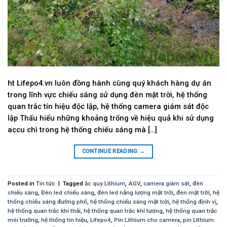
ht Lifepo4.vn luôn đồng hành cùng quý khách hàng dự án
trong lĩnh vực chiếu sáng sử dụng đèn mặt trời, hệ thống
quan trắc tín hiệu độc lập, hệ thống camera giám sát độc
lập Thấu hiểu những khoảng trống về hiệu quả khi sử dụng
accu chì trong hệ thống chiếu sáng mà […]
CONTINUE READING
→
Posted in
Tin tức
|
Tagged
ắc quy Lithium
,
AGV
,
camera giám sát
,
đèn
chiếu sáng
,
Đèn led chiếu sáng
,
đèn led năng lượng mặt trời
,
đèn mặt trời
,
hệ
thống chiếu sáng đường phố
,
hệ thống chiếu sáng mặt trời
,
hệ thống định vị
,
hệ thống quan trắc khí thải
,
hệ thống quan trắc khí tượng
,
hệ thống quan trắc
môi trường
,
hệ thống tín hiệu
,
Lifepo4
,
Pin Lithium cho camera
,
pin LIthium