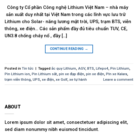
Công ty Cổ phần Công nghệ Lithium Việt Nam – nhà máy
sản xuất duy nhất tại Việt Nam trong các lĩnh vực lưu trữ
Lithium cho Solar- năng lương mặt trời, UPS, trạm BTS, viễn
thông, xe điện… Các sản phẩm đầy đủ tiêu chuẩn TUV, CE,
UN3.8 chống cháy nổ , đầy […]
CONTINUE READING
→
Posted in
Tin tức
|
Tagged
ắc quy Lithium
,
AGV
,
BTS
,
Lifepo4
,
Pin Lithium
,
Pin Lithium ion
,
Pin Lithium sắt
,
pin xe đạp điện
,
pin xe điện
,
PIn xe Kalara
,
trạm viễn thông
,
UPS
,
xe điện
,
xe Golf
,
xe tự hành
Leave a comment
ABOUT
Lorem ipsum dolor sit amet, consectetuer adipiscing elit,
sed diam nonummy nibh euismod tincidunt.