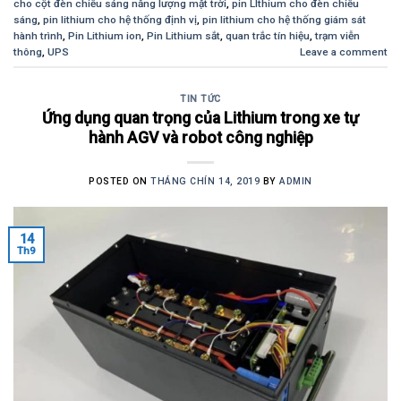
cho cột đèn chiếu sáng năng lượng mặt trời
,
pin LIthium cho đèn chiếu
sáng
,
pin lithium cho hệ thống định vị
,
pin lithium cho hệ thống giám sát
hành trình
,
Pin Lithium ion
,
Pin Lithium sắt
,
quan trắc tín hiệu
,
trạm viễn
thông
,
UPS
Leave a comment
TIN TỨC
Ứng dụng quan trọng của Lithium trong xe tự
hành AGV và robot công nghiệp
POSTED ON
THÁNG CHÍN 14, 2019
BY
ADMIN
14
Th9