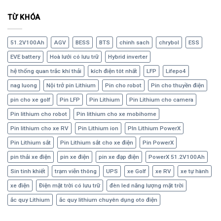
TỪ KHÓA
51.2V100Ah
AGV
BESS
BTS
chinh sach
chrybol
ESS
EVE battery
Hoà lưới có lưu trữ
Hybrid inverter
hệ thống quan trắc khí thải
kích điện tôt nhất
LFP
Lifepo4
nag luong
Nội trở pin Lithium
Pin cho robot
Pin cho thuyền điện
pin cho xe golf
Pin LFP
Pin Lithium
Pin Lithium cho camera
Pin lithium cho robot
Pin lithium cho xe mobihome
Pin lithium cho xe RV
Pin Lithium ion
PIn Lithium PowerX
Pin Lithium sắt
Pin Lithium sắt cho xe điện
Pin PowerX
pin thải xe điện
pin xe điện
pin xe đạp điện
PowerX 51.2V100Ah
Sin tinh khiết
trạm viễn thông
UPS
xe Golf
xe RV
xe tự hành
xe điện
Điện mặt trời có lưu trữ
đèn led năng lượng mặt trời
ắc quy Lithium
ắc quy lithium chuyên dụng oto điện