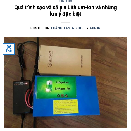
TIN TỨC
Quá trình sạc và sả pin Lithium-ion và những
lưu ý đặc biệt
POSTED ON
THÁNG TÁM 6, 2019
BY
ADMIN
06
Th8