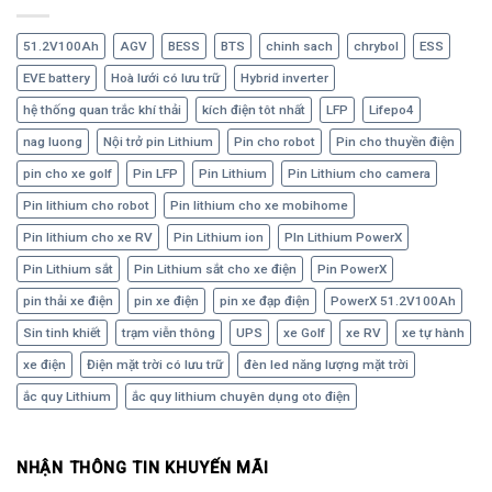
51.2V100Ah
AGV
BESS
BTS
chinh sach
chrybol
ESS
EVE battery
Hoà lưới có lưu trữ
Hybrid inverter
hệ thống quan trắc khí thải
kích điện tôt nhất
LFP
Lifepo4
nag luong
Nội trở pin Lithium
Pin cho robot
Pin cho thuyền điện
pin cho xe golf
Pin LFP
Pin Lithium
Pin Lithium cho camera
Pin lithium cho robot
Pin lithium cho xe mobihome
Pin lithium cho xe RV
Pin Lithium ion
PIn Lithium PowerX
Pin Lithium sắt
Pin Lithium sắt cho xe điện
Pin PowerX
pin thải xe điện
pin xe điện
pin xe đạp điện
PowerX 51.2V100Ah
Sin tinh khiết
trạm viễn thông
UPS
xe Golf
xe RV
xe tự hành
xe điện
Điện mặt trời có lưu trữ
đèn led năng lượng mặt trời
ắc quy Lithium
ắc quy lithium chuyên dụng oto điện
NHẬN THÔNG TIN KHUYẾN MÃI