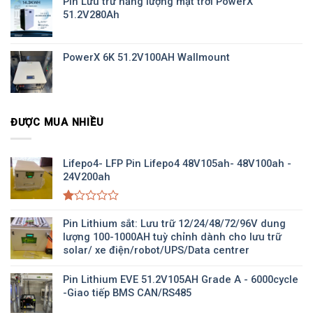
Pin Lưu trữ năng lượng mặt trời PowerX
51.2V280Ah
PowerX 6K 51.2V100AH Wallmount
ĐƯỢC MUA NHIỀU
Lifepo4- LFP Pin Lifepo4 48V105ah- 48V100ah -
24V200ah
Được
xếp
Pin Lithium sắt: Lưu trữ 12/24/48/72/96V dung
hạng
lượng 100-1000AH tuỳ chỉnh dành cho lưu trữ
1.00
solar/ xe điện/robot/UPS/Data centrer
5
sao
Pin Lithium EVE 51.2V105AH Grade A - 6000cycle
-Giao tiếp BMS CAN/RS485