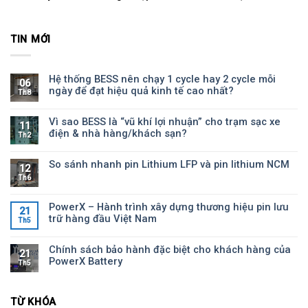
TIN MỚI
Hệ thống BESS nên chạy 1 cycle hay 2 cycle mỗi
06
ngày để đạt hiệu quả kinh tế cao nhất?
Th8
Vì sao BESS là “vũ khí lợi nhuận” cho trạm sạc xe
11
điện & nhà hàng/khách sạn?
Th2
So sánh nhanh pin Lithium LFP và pin lithium NCM
12
Th6
PowerX – Hành trình xây dựng thương hiệu pin lưu
21
trữ hàng đầu Việt Nam
Th5
Chính sách bảo hành đặc biệt cho khách hàng của
21
PowerX Battery
Th5
TỪ KHÓA