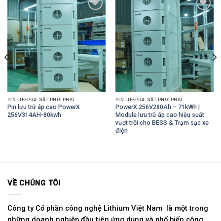
Add to
Add to
Wishlist
Wishlist
PIN LIFEPO4- SẮT PHOTPHAT
PIN LIFEPO4- SẮT PHOTPHAT
Pin lưu trữ áp cao PowerX
PowerX 256V280Ah – 71kWh |
256V314AH-80kwh
Module lưu trữ áp cao hiệu suất
vượt trội cho BESS & Trạm sạc xe
điện
VỀ CHÚNG TÔI
Công ty Cổ phần công nghệ Lithium Việt Nam là một trong
những doanh nghiệp đầu tiên ứng dụng và phổ biến công