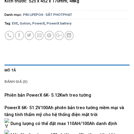
Kích thước: 525 x 452 x 170mm; 48kg
Danh mục:
PIN LIFEPO4- SẮT PHOTPHAT
Tag:
EVE
,
Gotion
,
PowerX
,
PowerX battery
MÔ TẢ
ĐÁNH GIÁ (0)
Phiên bản PowerX 6K- 5.12Kwh treo tường
PowerX 6K- 51.2V100Ah phiên bản treo tường mềm mại và
tăng tính thẩm mỹ cho hệ thống điện mặt trời
Dung lượng có thể đặt max 110AH/100Ah danh định