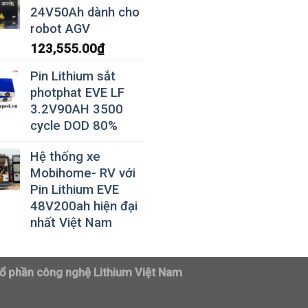
24V50Ah dành cho
robot AGV
123,555.00
₫
Pin Lithium sắt
photphat EVE LF
3.2V90AH 3500
cycle DOD 80%
Hệ thống xe
Mobihome- RV với
Pin Lithium EVE
48V200ah hiện đại
nhất Việt Nam
ổ phần công nghệ Lithium Việt Nam