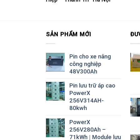
SẢN PHẨM MỚI
ĐƯ
Pin cho xe nâng
công nghiệp
48V300Ah
Pin lưu trữ áp cao
PowerX
256V314AH-
80kwh
PowerX
256V280Ah –
71kWh | Module lưu