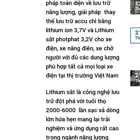
pháp toàn diện về lưu trữ
1
Th
năng lượng, giải pháp thay
thế lưu trữ accu chì bằng
lithium ion 3,7V và Lithium
2
Th
sắt photphat 3,2V cho xe
điện, xe nâng điên, xe chở
người với đủ các dung lượng
phù hợp tất cả mọi loại xe
2
điện tại thị trường Việt Nam
Th
Lithium sắt là công nghệ lưu
trữ đột phá với tuổi thọ
2000-6000 lần sạc xả dòng
lớn hứa hẹn mang lại trải
nghiệm và ứng dụng rất cao
trong ngành năng lượng