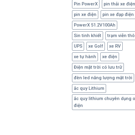
Pin PowerX
pin thải xe điệ
pin xe điện
pin xe đạp điện
PowerX 51.2V100Ah
Sin tinh khiết
trạm viễn th
UPS
xe Golf
xe RV
xe tự hành
xe điện
Điện mặt trời có lưu trữ
đèn led năng lượng mặt trời
ắc quy Lithium
ắc quy lithium chuyên dụng 
điện