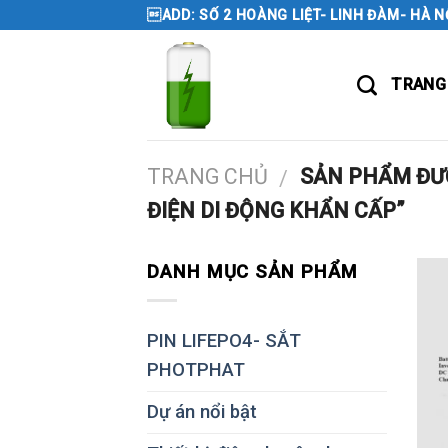
Skip
ADD: SỐ 2 HOÀNG LIỆT- LINH ĐÀM- HÀ N
to
content
TRANG
TRANG CHỦ
SẢN PHẨM ĐƯỢ
/
ĐIỆN DI ĐỘNG KHẨN CẤP”
DANH MỤC SẢN PHẨM
PIN LIFEPO4- SẮT
PHOTPHAT
Dự án nổi bật