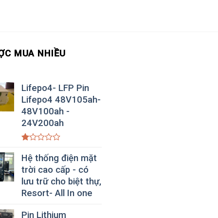
ỢC MUA NHIỀU
Lifepo4- LFP Pin
Lifepo4 48V105ah-
48V100ah -
24V200ah
Được
xếp
Hệ thống điện mặt
hạng
trời cao cấp - có
1.00
5
lưu trữ cho biệt thự,
sao
Resort- All In one
Pin Lithium