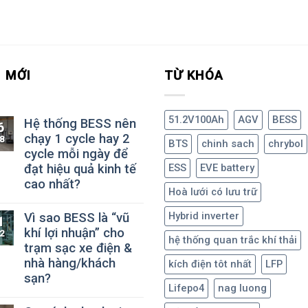
N MỚI
TỪ KHÓA
51.2V100Ah
AGV
BESS
Hệ thống BESS nên
6
chạy 1 cycle hay 2
8
BTS
chinh sach
chrybol
cycle mỗi ngày để
đạt hiệu quả kinh tế
ESS
EVE battery
cao nhất?
Hoà lưới có lưu trữ
Hybrid inverter
Vì sao BESS là “vũ
1
khí lợi nhuận” cho
2
hệ thống quan trắc khí thải
trạm sạc xe điện &
nhà hàng/khách
kích điện tôt nhất
LFP
sạn?
Lifepo4
nag luong