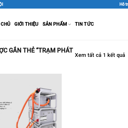
ỘI
Hỗ t
 CHỦ
GIỚI THIỆU
SẢN PHẨM
TIN TỨC
C GẮN THẺ “TRẠM PHÁT
Xem tất cả 1 kết quả
Add to
Wishlist