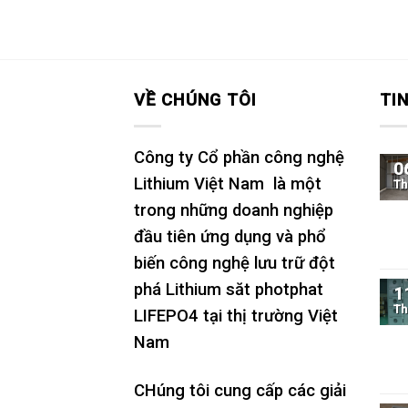
xếp
hạng
1
5
sao
VỀ CHÚNG TÔI
TI
Công ty Cổ phần công nghệ
0
Lithium Việt Nam là một
Th
trong những doanh nghiệp
đầu tiên ứng dụng và phổ
biến công nghệ lưu trữ đột
phá Lithium săt photphat
1
Th
LIFEPO4 tại thị trường Việt
Nam
CHúng tôi cung cấp các giải