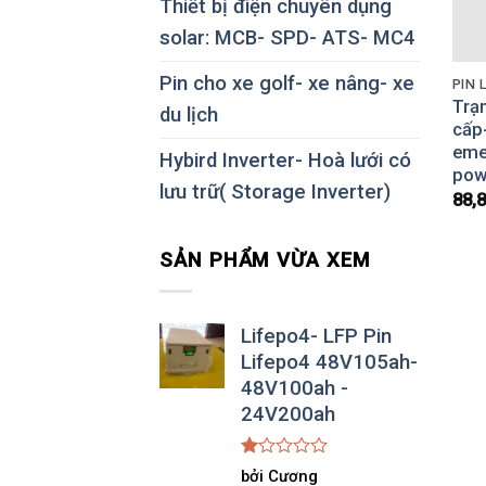
Thiết bị điện chuyên dụng
solar: MCB- SPD- ATS- MC4
Pin cho xe golf- xe nâng- xe
PIN 
Trạ
du lịch
cấp-
eme
Hybird Inverter- Hoà lưới có
pow
lưu trữ( Storage Inverter)
88,
SẢN PHẨM VỪA XEM
Lifepo4- LFP Pin
Lifepo4 48V105ah-
48V100ah -
24V200ah
Được
bởi Cương