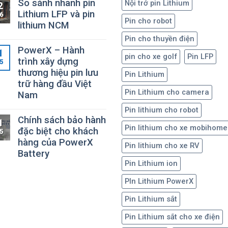
So sánh nhanh pin
Nội trở pin Lithium
2
Lithium LFP và pin
6
Pin cho robot
lithium NCM
Pin cho thuyền điện
PowerX – Hành
1
pin cho xe golf
Pin LFP
trình xây dựng
5
thương hiệu pin lưu
Pin Lithium
trữ hàng đầu Việt
Pin Lithium cho camera
Nam
Pin lithium cho robot
Chính sách bảo hành
1
Pin lithium cho xe mobihome
đặc biệt cho khách
5
hàng của PowerX
Pin lithium cho xe RV
Battery
Pin Lithium ion
PIn Lithium PowerX
Pin Lithium sắt
Pin Lithium sắt cho xe điện