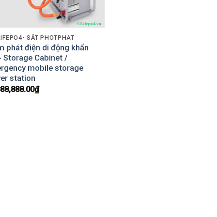
LIFEPO4- SẮT PHOTPHAT
m phát điện di động khẩn
 Storage Cabinet /
rgency mobile storage
er station
888,888.00
₫