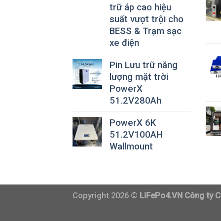
trữ áp cao hiệu
suất vượt trội cho
BESS & Trạm sạc
xe điện
Pin Lưu trữ năng
lượng mặt trời
PowerX
51.2V280Ah
PowerX 6K
51.2V100AH
Wallmount
Copyright 2026 ©
LiFePo4.VN Công ty C