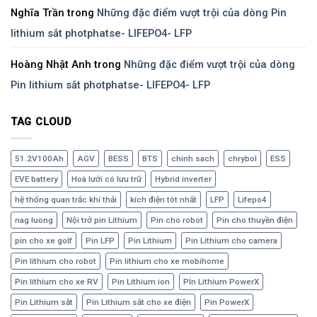
Nghĩa Trần
trong
Những đặc điểm vượt trội của dòng Pin
lithium sắt photphatse- LIFEPO4- LFP
Hoàng Nhật Anh
trong
Những đặc điểm vượt trội của dòng
Pin lithium sắt photphatse- LIFEPO4- LFP
TAG CLOUD
51.2V100Ah
AGV
BESS
BTS
chinh sach
chrybol
ESS
EVE battery
Hoà lưới có lưu trữ
Hybrid inverter
hệ thống quan trắc khí thải
kích điện tôt nhất
LFP
Lifepo4
nag luong
Nội trở pin Lithium
Pin cho robot
Pin cho thuyền điện
pin cho xe golf
Pin LFP
Pin Lithium
Pin Lithium cho camera
Pin lithium cho robot
Pin lithium cho xe mobihome
Pin lithium cho xe RV
Pin Lithium ion
PIn Lithium PowerX
Pin Lithium sắt
Pin Lithium sắt cho xe điện
Pin PowerX