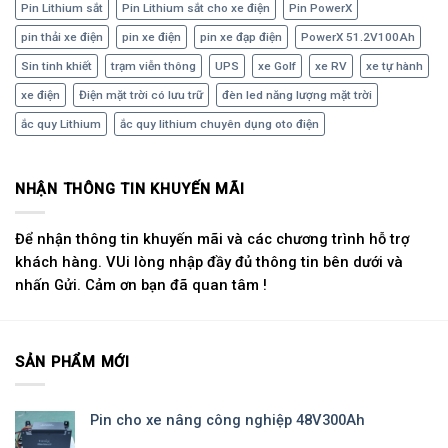
Pin Lithium sắt
Pin Lithium sắt cho xe điện
Pin PowerX
pin thải xe điện
pin xe điện
pin xe đạp điện
PowerX 51.2V100Ah
Sin tinh khiết
trạm viễn thông
UPS
xe Golf
xe RV
xe tự hành
xe điện
Điện mặt trời có lưu trữ
đèn led năng lượng mặt trời
ắc quy Lithium
ắc quy lithium chuyên dụng oto điện
NHẬN THÔNG TIN KHUYẾN MÃI
Để nhận thông tin khuyến mãi và các chương trình hỗ trợ
khách hàng. VUi lòng nhập đầy đủ thông tin bên dưới và
nhấn Gửi. Cảm ơn bạn đã quan tâm !
SẢN PHẨM MỚI
Pin cho xe nâng công nghiệp 48V300Ah