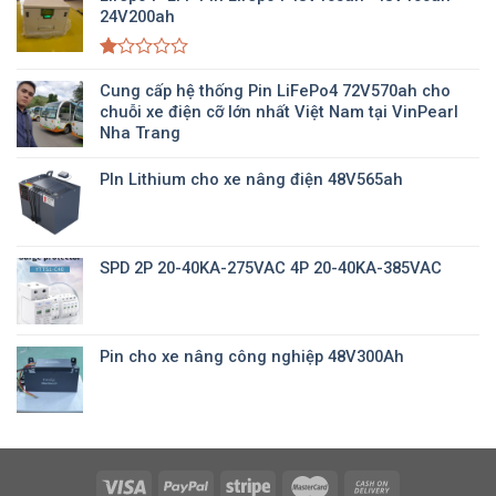
24V200ah
Được
xếp
Cung cấp hệ thống Pin LiFePo4 72V570ah cho
hạng
chuỗi xe điện cỡ lớn nhất Việt Nam tại VinPearl
1.00
Nha Trang
5
sao
PIn Lithium cho xe nâng điện 48V565ah
SPD 2P 20-40KA-275VAC 4P 20-40KA-385VAC
Pin cho xe nâng công nghiệp 48V300Ah