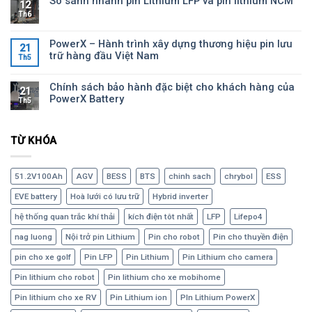
So sánh nhanh pin Lithium LFP và pin lithium NCM
12
Th6
PowerX – Hành trình xây dựng thương hiệu pin lưu
21
trữ hàng đầu Việt Nam
Th5
Chính sách bảo hành đặc biệt cho khách hàng của
21
PowerX Battery
Th5
TỪ KHÓA
51.2V100Ah
AGV
BESS
BTS
chinh sach
chrybol
ESS
EVE battery
Hoà lưới có lưu trữ
Hybrid inverter
hệ thống quan trắc khí thải
kích điện tôt nhất
LFP
Lifepo4
nag luong
Nội trở pin Lithium
Pin cho robot
Pin cho thuyền điện
pin cho xe golf
Pin LFP
Pin Lithium
Pin Lithium cho camera
Pin lithium cho robot
Pin lithium cho xe mobihome
Pin lithium cho xe RV
Pin Lithium ion
PIn Lithium PowerX