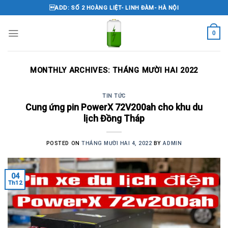
Skip
ADD: SỐ 2 HOÀNG LIỆT- LINH ĐÀM- HÀ NỘI
to
content
0
MONTHLY ARCHIVES:
THÁNG MƯỜI HAI 2022
TIN TỨC
Cung ứng pin PowerX 72V200ah cho khu du
lịch Đồng Tháp
POSTED ON
THÁNG MƯỜI HAI 4, 2022
BY
ADMIN
04
Th12