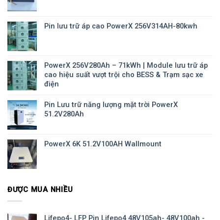
Pin lưu trữ áp cao PowerX 256V314AH-80kwh
PowerX 256V280Ah – 71kWh | Module lưu trữ áp
cao hiệu suất vượt trội cho BESS & Trạm sạc xe
điện
Pin Lưu trữ năng lượng mặt trời PowerX
51.2V280Ah
PowerX 6K 51.2V100AH Wallmount
ĐƯỢC MUA NHIỀU
Lifepo4- LFP Pin Lifepo4 48V105ah- 48V100ah -