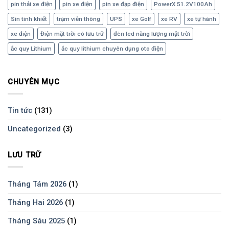
pin thải xe điện
pin xe điện
pin xe đạp điện
PowerX 51.2V100Ah
Sin tinh khiết
trạm viễn thông
UPS
xe Golf
xe RV
xe tự hành
xe điện
Điện mặt trời có lưu trữ
đèn led năng lượng mặt trời
ắc quy Lithium
ắc quy lithium chuyên dụng oto điện
CHUYÊN MỤC
Tin tức
(131)
Uncategorized
(3)
LƯU TRỮ
Tháng Tám 2026
(1)
Tháng Hai 2026
(1)
Tháng Sáu 2025
(1)