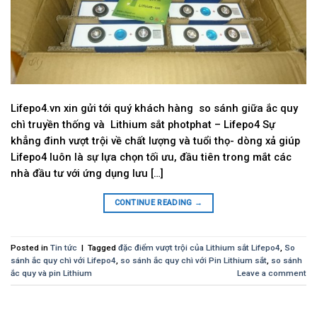
Lifepo4.vn xin gửi tới quý khách hàng so sánh giữa ắc quy
chì truyền thống và Lithium sắt photphat – Lifepo4 Sự
khẳng đinh vượt trội về chất lượng và tuổi thọ- dòng xả giúp
Lifepo4 luôn là sự lựa chọn tối ưu, đầu tiên trong mắt các
nhà đầu tư với ứng dụng lưu […]
CONTINUE READING
→
Posted in
Tin tức
|
Tagged
đặc điểm vượt trội của Lithium sắt Lifepo4
,
So
sánh ắc quy chì với Lifepo4
,
so sánh ắc quy chì với Pin Lithium sắt
,
so sánh
ắc quy và pin Lithium
Leave a comment