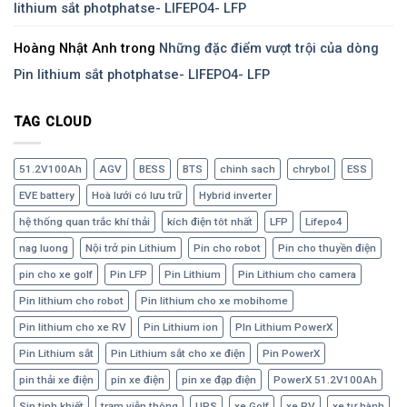
lithium sắt photphatse- LIFEPO4- LFP
Hoàng Nhật Anh
trong
Những đặc điểm vượt trội của dòng
Pin lithium sắt photphatse- LIFEPO4- LFP
TAG CLOUD
51.2V100Ah
AGV
BESS
BTS
chinh sach
chrybol
ESS
EVE battery
Hoà lưới có lưu trữ
Hybrid inverter
hệ thống quan trắc khí thải
kích điện tôt nhất
LFP
Lifepo4
nag luong
Nội trở pin Lithium
Pin cho robot
Pin cho thuyền điện
pin cho xe golf
Pin LFP
Pin Lithium
Pin Lithium cho camera
Pin lithium cho robot
Pin lithium cho xe mobihome
Pin lithium cho xe RV
Pin Lithium ion
PIn Lithium PowerX
Pin Lithium sắt
Pin Lithium sắt cho xe điện
Pin PowerX
pin thải xe điện
pin xe điện
pin xe đạp điện
PowerX 51.2V100Ah
Sin tinh khiết
trạm viễn thông
UPS
xe Golf
xe RV
xe tự hành