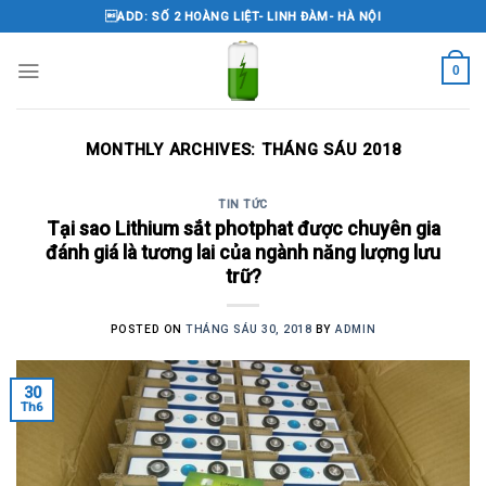
Skip
ADD: SỐ 2 HOÀNG LIỆT- LINH ĐÀM- HÀ NỘI
to
content
0
MONTHLY ARCHIVES:
THÁNG SÁU 2018
TIN TỨC
Tại sao Lithium sắt photphat được chuyên gia
đánh giá là tương lai của ngành năng lượng lưu
trữ?
POSTED ON
THÁNG SÁU 30, 2018
BY
ADMIN
30
Th6