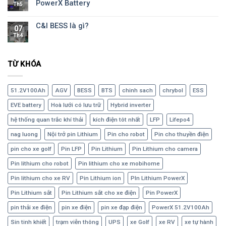
PowerX Battery
Th5
C&I BESS là gì?
07
Th4
TỪ KHÓA
51.2V100Ah
AGV
BESS
BTS
chinh sach
chrybol
ESS
EVE battery
Hoà lưới có lưu trữ
Hybrid inverter
hệ thống quan trắc khí thải
kích điện tôt nhất
LFP
Lifepo4
nag luong
Nội trở pin Lithium
Pin cho robot
Pin cho thuyền điện
pin cho xe golf
Pin LFP
Pin Lithium
Pin Lithium cho camera
Pin lithium cho robot
Pin lithium cho xe mobihome
Pin lithium cho xe RV
Pin Lithium ion
PIn Lithium PowerX
Pin Lithium sắt
Pin Lithium sắt cho xe điện
Pin PowerX
pin thải xe điện
pin xe điện
pin xe đạp điện
PowerX 51.2V100Ah
Sin tinh khiết
trạm viễn thông
UPS
xe Golf
xe RV
xe tự hành