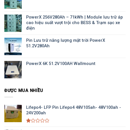
PowerX 256V280Ah – 71kWh | Module lưu trữ áp
cao hiệu suất vượt trội cho BESS & Trạm sạc xe
điện
Pin Lưu trữ năng lượng mặt trời PowerX
51.2V280Ah
PowerX 6K 51.2V100AH Wallmount
ĐƯỢC MUA NHIỀU
Lifepo4- LFP Pin Lifepo4 48V105ah- 48V100ah -
24V200ah
Được