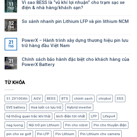
Vì sao BESS là “vũ khí lợi nhuận” cho trạm sạc xe
11
điện & nhà hàng/khách sạn?
Th2
So sánh nhanh pin Lithium LFP và pin lithium NCM
12
Th6
PowerX – Hành trình xây dựng thương hiệu pin lưu
21
trữ hàng đầu Việt Nam
Th5
Chính sách bảo hành đặc biệt cho khách hàng của
21
PowerX Battery
Th5
TỪ KHÓA
51.2V100Ah
AGV
BESS
BTS
chinh sach
chrybol
ESS
EVE battery
Hoà lưới có lưu trữ
Hybrid inverter
hệ thống quan trắc khí thải
kích điện tôt nhất
LFP
Lifepo4
nag luong
Nội trở pin Lithium
Pin cho robot
Pin cho thuyền điện
pin cho xe golf
Pin LFP
Pin Lithium
Pin Lithium cho camera