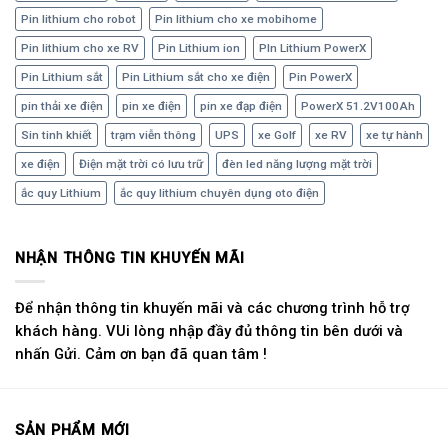
Pin lithium cho robot
Pin lithium cho xe mobihome
Pin lithium cho xe RV
Pin Lithium ion
PIn Lithium PowerX
Pin Lithium sắt
Pin Lithium sắt cho xe điện
Pin PowerX
pin thải xe điện
pin xe điện
pin xe đạp điện
PowerX 51.2V100Ah
Sin tinh khiết
trạm viễn thông
UPS
xe Golf
xe RV
xe tự hành
xe điện
Điện mặt trời có lưu trữ
đèn led năng lượng mặt trời
ắc quy Lithium
ắc quy lithium chuyên dụng oto điện
NHẬN THÔNG TIN KHUYẾN MÃI
Để nhận thông tin khuyến mãi và các chương trình hỗ trợ
khách hàng. VUi lòng nhập đầy đủ thông tin bên dưới và
nhấn Gửi. Cảm ơn bạn đã quan tâm !
SẢN PHẨM MỚI