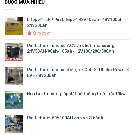
ĐƯỢC MUA NHIỀU
Lifepo4- LFP Pin Lifepo4 48V105ah- 48V100ah -
24V200ah
Được
xếp
Pin Lithium cho xe AGV / robot nhà xưởng
hạng
24V50AH/90ah/105ah- 12V100/200/500Ah
1.00
5
sao
Pin Lithium cho xe điện, xe Golf 8-10 chỗ PowerX
EVE 48V200ah
Hợp tác thi công lắp đặt hệ thống hoà lưới 10kw
Pin Lithium 60V100AH cho xe 3 bánh