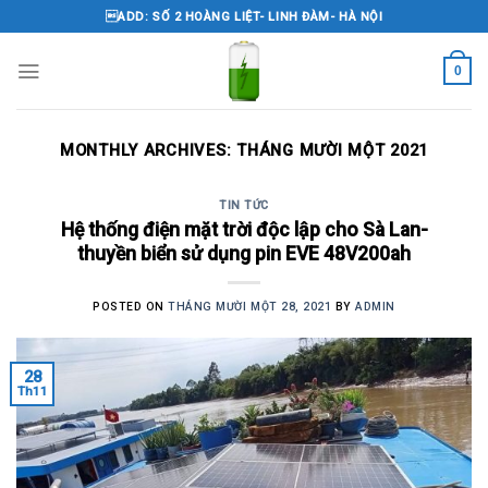
Skip
ADD: SỐ 2 HOÀNG LIỆT- LINH ĐÀM- HÀ NỘI
to
content
0
MONTHLY ARCHIVES:
THÁNG MƯỜI MỘT 2021
TIN TỨC
Hệ thống điện mặt trời độc lập cho Sà Lan-
thuyền biển sử dụng pin EVE 48V200ah
POSTED ON
THÁNG MƯỜI MỘT 28, 2021
BY
ADMIN
28
Th11