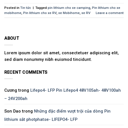
Posted in
Tin tức
|
Tagged
pin lithium cho xe camping
,
Pin lithium cho xe
mobihome
,
Pin lithium cho xe RV
,
xe Mobihome
,
xe RV
Leave a comment
ABOUT
Lorem ipsum dolor sit amet, consectetuer adipiscing elit,
sed diam nonummy nibh euismod tincidunt.
RECENT COMMENTS
Cương
trong
Lifepo4- LFP Pin Lifepo4 48V105ah- 48V100ah
– 24V200ah
Son Dao
trong
Những đặc điểm vượt trội của dòng Pin
lithium sắt photphatse- LIFEPO4- LFP