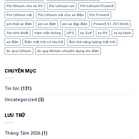
Pin lithium cho xe RV
Pin Lithium ion
PIn Lithium PowerX
Pin Lithium sắt
Pin Lithium sắt cho xe điện
Pin PowerX
pin thải xe điện
pin xe điện
pin xe đạp điện
PowerX 51.2V100Ah
Sin tinh khiết
trạm viễn thông
UPS
xe Golf
xe RV
xe tự hành
xe điện
Điện mặt trời có lưu trữ
đèn led năng lượng mặt trời
ắc quy Lithium
ắc quy lithium chuyên dụng oto điện
CHUYÊN MỤC
Tin tức
(131)
Uncategorized
(3)
LƯU TRỮ
Tháng Tám 2026
(1)