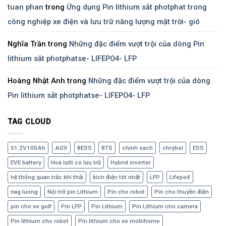
tuan phan
trong
Ứng dụng Pin lithium sắt photphat trong
công nghiệp xe điện và lưu trữ năng lượng mặt trời- gió
Nghĩa Trần
trong
Những đặc điểm vượt trội của dòng Pin
lithium sắt photphatse- LIFEPO4- LFP
Hoàng Nhật Anh
trong
Những đặc điểm vượt trội của dòng
Pin lithium sắt photphatse- LIFEPO4- LFP
TAG CLOUD
51.2V100Ah
AGV
BESS
BTS
chinh sach
chrybol
ESS
EVE battery
Hoà lưới có lưu trữ
Hybrid inverter
hệ thống quan trắc khí thải
kích điện tôt nhất
LFP
Lifepo4
nag luong
Nội trở pin Lithium
Pin cho robot
Pin cho thuyền điện
pin cho xe golf
Pin LFP
Pin Lithium
Pin Lithium cho camera
Pin lithium cho robot
Pin lithium cho xe mobihome