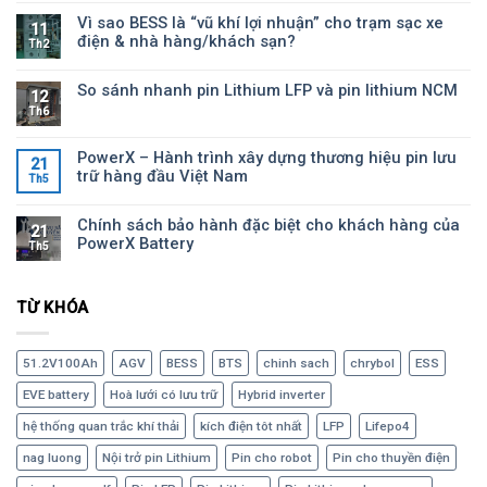
Vì sao BESS là “vũ khí lợi nhuận” cho trạm sạc xe
11
điện & nhà hàng/khách sạn?
Th2
So sánh nhanh pin Lithium LFP và pin lithium NCM
12
Th6
PowerX – Hành trình xây dựng thương hiệu pin lưu
21
trữ hàng đầu Việt Nam
Th5
Chính sách bảo hành đặc biệt cho khách hàng của
21
PowerX Battery
Th5
TỪ KHÓA
51.2V100Ah
AGV
BESS
BTS
chinh sach
chrybol
ESS
EVE battery
Hoà lưới có lưu trữ
Hybrid inverter
hệ thống quan trắc khí thải
kích điện tôt nhất
LFP
Lifepo4
nag luong
Nội trở pin Lithium
Pin cho robot
Pin cho thuyền điện