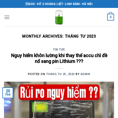
Skip
ADD: SỐ 2 HOÀNG LIỆT- LINH ĐÀM- HÀ NỘI
to
content
0
MONTHLY ARCHIVES:
THÁNG TƯ 2023
TIN TỨC
Nguy hiểm khôn lường khi thay thế accu chì đề
nổ sang pin Lithium ???
POSTED ON
THÁNG TƯ 25, 2023
BY
ADMIN
25
Th4