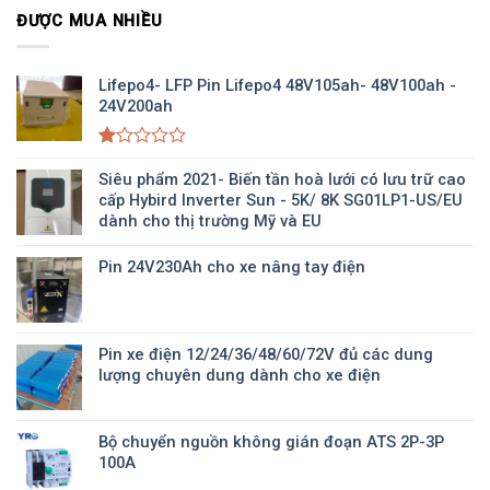
ĐƯỢC MUA NHIỀU
Lifepo4- LFP Pin Lifepo4 48V105ah- 48V100ah -
24V200ah
Được
xếp
Siêu phẩm 2021- Biến tần hoà lưới có lưu trữ cao
hạng
cấp Hybird Inverter Sun - 5K/ 8K SG01LP1-US/EU
1.00
dành cho thị trường Mỹ và EU
5
sao
Pin 24V230Ah cho xe nâng tay điện
Pin xe điện 12/24/36/48/60/72V đủ các dung
lượng chuyên dung dành cho xe điện
Bộ chuyển nguồn không gián đoạn ATS 2P-3P
100A