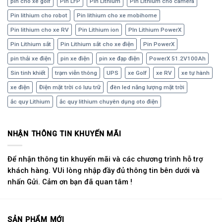
pin cho xe golf
Pin LFP
Pin Lithium
Pin Lithium cho camera
Pin lithium cho robot
Pin lithium cho xe mobihome
Pin lithium cho xe RV
Pin Lithium ion
PIn Lithium PowerX
Pin Lithium sắt
Pin Lithium sắt cho xe điện
Pin PowerX
pin thải xe điện
pin xe điện
pin xe đạp điện
PowerX 51.2V100Ah
Sin tinh khiết
trạm viễn thông
UPS
xe Golf
xe RV
xe tự hành
xe điện
Điện mặt trời có lưu trữ
đèn led năng lượng mặt trời
ắc quy Lithium
ắc quy lithium chuyên dụng oto điện
NHẬN THÔNG TIN KHUYẾN MÃI
Để nhận thông tin khuyến mãi và các chương trình hỗ trợ
khách hàng. VUi lòng nhập đầy đủ thông tin bên dưới và
nhấn Gửi. Cảm ơn bạn đã quan tâm !
SẢN PHẨM MỚI