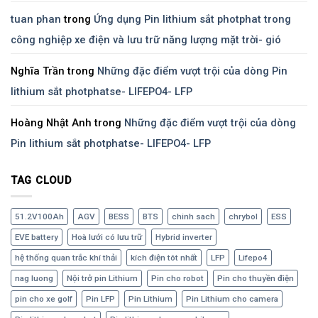
tuan phan
trong
Ứng dụng Pin lithium sắt photphat trong
công nghiệp xe điện và lưu trữ năng lượng mặt trời- gió
Nghĩa Trần
trong
Những đặc điểm vượt trội của dòng Pin
lithium sắt photphatse- LIFEPO4- LFP
Hoàng Nhật Anh
trong
Những đặc điểm vượt trội của dòng
Pin lithium sắt photphatse- LIFEPO4- LFP
TAG CLOUD
51.2V100Ah
AGV
BESS
BTS
chinh sach
chrybol
ESS
EVE battery
Hoà lưới có lưu trữ
Hybrid inverter
hệ thống quan trắc khí thải
kích điện tôt nhất
LFP
Lifepo4
nag luong
Nội trở pin Lithium
Pin cho robot
Pin cho thuyền điện
pin cho xe golf
Pin LFP
Pin Lithium
Pin Lithium cho camera