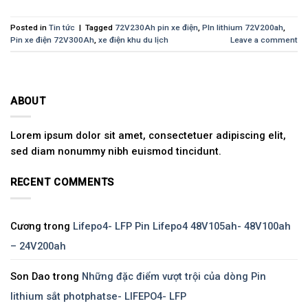
Posted in
Tin tức
|
Tagged
72V230Ah pin xe điện
,
PIn lithium 72V200ah
,
Pin xe điện 72V300Ah
,
xe điện khu du lịch
Leave a comment
ABOUT
Lorem ipsum dolor sit amet, consectetuer adipiscing elit,
sed diam nonummy nibh euismod tincidunt.
RECENT COMMENTS
Cương
trong
Lifepo4- LFP Pin Lifepo4 48V105ah- 48V100ah
– 24V200ah
Son Dao
trong
Những đặc điểm vượt trội của dòng Pin
lithium sắt photphatse- LIFEPO4- LFP