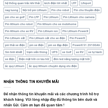
hệ thống quan trắc khí thải
kích điện tôt nhất
LFP
Lifepo4
nag luong
Nội trở pin Lithium
Pin cho robot
Pin cho thuyền điện
pin cho xe golf
Pin LFP
Pin Lithium
Pin Lithium cho camera
Pin lithium cho robot
Pin lithium cho xe mobihome
Pin lithium cho xe RV
Pin Lithium ion
PIn Lithium PowerX
Pin Lithium sắt
Pin Lithium sắt cho xe điện
Pin PowerX
pin thải xe điện
pin xe điện
pin xe đạp điện
PowerX 51.2V100Ah
Sin tinh khiết
trạm viễn thông
UPS
xe Golf
xe RV
xe tự hành
xe điện
Điện mặt trời có lưu trữ
đèn led năng lượng mặt trời
ắc quy Lithium
ắc quy lithium chuyên dụng oto điện
NHẬN THÔNG TIN KHUYẾN MÃI
Để nhận thông tin khuyến mãi và các chương trình hỗ trợ
khách hàng. VUi lòng nhập đầy đủ thông tin bên dưới và
nhấn Gửi. Cảm ơn bạn đã quan tâm !