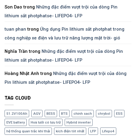
Son Dao
trong
Những đặc điểm vượt trội của dòng Pin
lithium sắt photphatse- LIFEPO4- LFP
tuan phan
trong
Ứng dụng Pin lithium sắt photphat trong
công nghiệp xe điện và lưu trữ năng lượng mặt trời- gió
Nghĩa Trần
trong
Những đặc điểm vượt trội của dòng Pin
lithium sắt photphatse- LIFEPO4- LFP
Hoàng Nhật Anh
trong
Những đặc điểm vượt trội của dòng
Pin lithium sắt photphatse- LIFEPO4- LFP
TAG CLOUD
51.2V100Ah
AGV
BESS
BTS
chinh sach
chrybol
ESS
EVE battery
Hoà lưới có lưu trữ
Hybrid inverter
hệ thống quan trắc khí thải
kích điện tôt nhất
LFP
Lifepo4