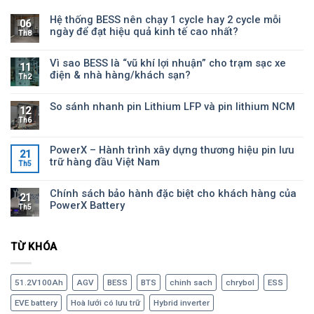
Hệ thống BESS nên chạy 1 cycle hay 2 cycle mỗi
06
ngày để đạt hiệu quả kinh tế cao nhất?
Th8
Vì sao BESS là “vũ khí lợi nhuận” cho trạm sạc xe
11
điện & nhà hàng/khách sạn?
Th2
So sánh nhanh pin Lithium LFP và pin lithium NCM
12
Th6
PowerX – Hành trình xây dựng thương hiệu pin lưu
21
trữ hàng đầu Việt Nam
Th5
Chính sách bảo hành đặc biệt cho khách hàng của
21
PowerX Battery
Th5
TỪ KHÓA
51.2V100Ah
AGV
BESS
BTS
chinh sach
chrybol
ESS
EVE battery
Hoà lưới có lưu trữ
Hybrid inverter