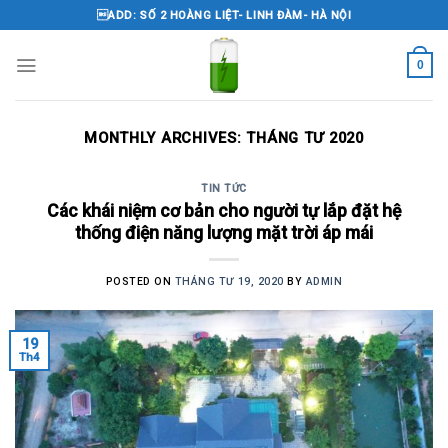
Skip
ADD: SỐ 2 HOÀNG LIỆT- LINH ĐÀM- HÀ NỘI
to
content
0
MONTHLY ARCHIVES:
THÁNG TƯ 2020
TIN TỨC
Các khái niệm cơ bản cho người tự lắp đặt hệ
thống điện năng lượng mặt trời áp mái
POSTED ON
THÁNG TƯ 19, 2020
BY
ADMIN
19
Th4