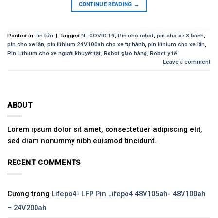
CONTINUE READING
→
Posted in
Tin tức
|
Tagged
N- COVID 19
,
Pin cho robot
,
pin cho xe 3 bánh
,
pin cho xe lăn
,
pin lithium 24V100ah cho xe tự hành
,
pin lithium cho xe lăn
,
PIn Lithium cho xe người khuyết tật
,
Robot giao hàng
,
Robot y tế
Leave a comment
ABOUT
Lorem ipsum dolor sit amet, consectetuer adipiscing elit,
sed diam nonummy nibh euismod tincidunt.
RECENT COMMENTS
Cương
trong
Lifepo4- LFP Pin Lifepo4 48V105ah- 48V100ah
– 24V200ah