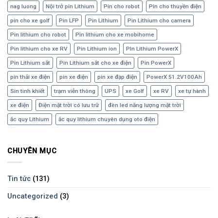
nag luong
Nội trở pin Lithium
Pin cho robot
Pin cho thuyền điện
pin cho xe golf
Pin LFP
Pin Lithium
Pin Lithium cho camera
Pin lithium cho robot
Pin lithium cho xe mobihome
Pin lithium cho xe RV
Pin Lithium ion
PIn Lithium PowerX
Pin Lithium sắt
Pin Lithium sắt cho xe điện
Pin PowerX
pin thải xe điện
pin xe điện
pin xe đạp điện
PowerX 51.2V100Ah
Sin tinh khiết
trạm viễn thông
UPS
xe Golf
xe RV
xe tự hành
xe điện
Điện mặt trời có lưu trữ
đèn led năng lượng mặt trời
ắc quy Lithium
ắc quy lithium chuyên dụng oto điện
CHUYÊN MỤC
Tin tức
(131)
Uncategorized
(3)