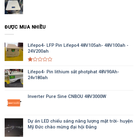
ĐƯỢC MUA NHIỀU
Lifepo4- LFP Pin Lifepo4 48V105ah- 48V100ah -
24V200ah
Được
xếp
Lifepo4- Pin lithium sắt photphat 48V90Ah-
hạng
24v180ah
1.00
5
sao
Inverter Pure Sine CNBOU 48V3000W
Dự án LED chiếu sáng năng lượng mặt trời- huyện
Mỹ Đức chào mừng đại hội Đảng