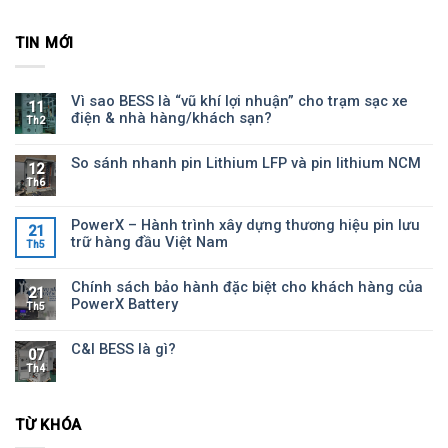
TIN MỚI
Vì sao BESS là “vũ khí lợi nhuận” cho trạm sạc xe
11
điện & nhà hàng/khách sạn?
Th2
So sánh nhanh pin Lithium LFP và pin lithium NCM
12
Th6
PowerX – Hành trình xây dựng thương hiệu pin lưu
21
trữ hàng đầu Việt Nam
Th5
Chính sách bảo hành đặc biệt cho khách hàng của
21
PowerX Battery
Th5
C&I BESS là gì?
07
Th4
TỪ KHÓA