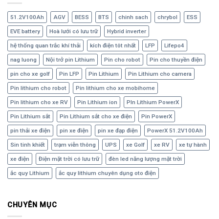
51.2V100Ah
AGV
BESS
BTS
chinh sach
chrybol
ESS
EVE battery
Hoà lưới có lưu trữ
Hybrid inverter
hệ thống quan trắc khí thải
kích điện tôt nhất
LFP
Lifepo4
nag luong
Nội trở pin Lithium
Pin cho robot
Pin cho thuyền điện
pin cho xe golf
Pin LFP
Pin Lithium
Pin Lithium cho camera
Pin lithium cho robot
Pin lithium cho xe mobihome
Pin lithium cho xe RV
Pin Lithium ion
PIn Lithium PowerX
Pin Lithium sắt
Pin Lithium sắt cho xe điện
Pin PowerX
pin thải xe điện
pin xe điện
pin xe đạp điện
PowerX 51.2V100Ah
Sin tinh khiết
trạm viễn thông
UPS
xe Golf
xe RV
xe tự hành
xe điện
Điện mặt trời có lưu trữ
đèn led năng lượng mặt trời
ắc quy Lithium
ắc quy lithium chuyên dụng oto điện
CHUYÊN MỤC