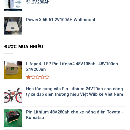
51.2V280Ah
PowerX 6K 51.2V100AH Wallmount
ĐƯỢC MUA NHIỀU
Lifepo4- LFP Pin Lifepo4 48V105ah- 48V100ah -
24V200ah
Được
xếp
Hợp tác cung cấp Pin Lithium 24V20ah cho công
hạng
ty xe đạp điện thương hiệu Việt Wiibike Việt Nam
1.00
5
sao
Pin Lithium 48V280ah cho xe nâng điện Toyota -
Komatsu