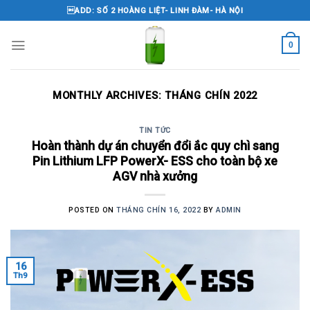
Skip
ADD: SỐ 2 HOÀNG LIỆT- LINH ĐÀM- HÀ NỘI
to
content
0
MONTHLY ARCHIVES:
THÁNG CHÍN 2022
TIN TỨC
Hoàn thành dự án chuyển đổi ắc quy chì sang
Pin Lithium LFP PowerX- ESS cho toàn bộ xe
AGV nhà xưởng
POSTED ON
THÁNG CHÍN 16, 2022
BY
ADMIN
16
Th9