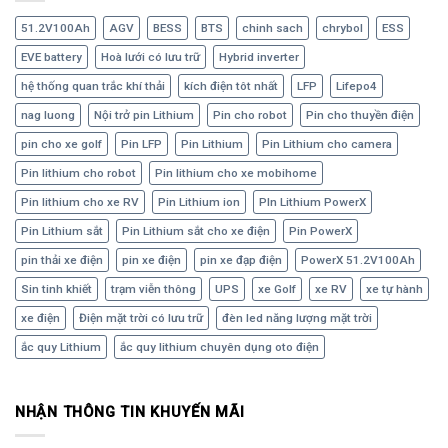
51.2V100Ah
AGV
BESS
BTS
chinh sach
chrybol
ESS
EVE battery
Hoà lưới có lưu trữ
Hybrid inverter
hệ thống quan trắc khí thải
kích điện tôt nhất
LFP
Lifepo4
nag luong
Nội trở pin Lithium
Pin cho robot
Pin cho thuyền điện
pin cho xe golf
Pin LFP
Pin Lithium
Pin Lithium cho camera
Pin lithium cho robot
Pin lithium cho xe mobihome
Pin lithium cho xe RV
Pin Lithium ion
PIn Lithium PowerX
Pin Lithium sắt
Pin Lithium sắt cho xe điện
Pin PowerX
pin thải xe điện
pin xe điện
pin xe đạp điện
PowerX 51.2V100Ah
Sin tinh khiết
trạm viễn thông
UPS
xe Golf
xe RV
xe tự hành
xe điện
Điện mặt trời có lưu trữ
đèn led năng lượng mặt trời
ắc quy Lithium
ắc quy lithium chuyên dụng oto điện
NHẬN THÔNG TIN KHUYẾN MÃI