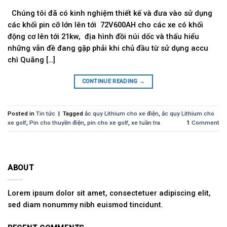
Chúng tôi đã có kinh nghiệm thiết kế và đưa vào sử dụng
các khối pin cỡ lớn lên tới 72V600AH cho các xe có khối
động cơ lên tới 21kw, địa hình đồi núi dốc và thấu hiểu
những vẫn đề đang gặp phải khi chủ đầu từ sử dụng accu
chì Quãng […]
CONTINUE READING
→
Posted in
Tin tức
|
Tagged
ắc quy Lithium cho xe điện
,
ắc quy Lithium cho
xe golf
,
Pin cho thuyền điện
,
pin cho xe golf
,
xe tuần tra
1
Comment
ABOUT
Lorem ipsum dolor sit amet, consectetuer adipiscing elit,
sed diam nonummy nibh euismod tincidunt.