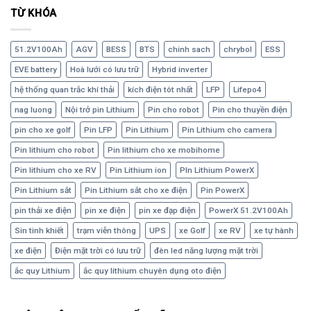
TỪ KHÓA
51.2V100Ah
AGV
BESS
BTS
chinh sach
chrybol
ESS
EVE battery
Hoà lưới có lưu trữ
Hybrid inverter
hệ thống quan trắc khí thải
kích điện tôt nhất
LFP
Lifepo4
nag luong
Nội trở pin Lithium
Pin cho robot
Pin cho thuyền điện
pin cho xe golf
Pin LFP
Pin Lithium
Pin Lithium cho camera
Pin lithium cho robot
Pin lithium cho xe mobihome
Pin lithium cho xe RV
Pin Lithium ion
PIn Lithium PowerX
Pin Lithium sắt
Pin Lithium sắt cho xe điện
Pin PowerX
pin thải xe điện
pin xe điện
pin xe đạp điện
PowerX 51.2V100Ah
Sin tinh khiết
trạm viễn thông
UPS
xe Golf
xe RV
xe tự hành
xe điện
Điện mặt trời có lưu trữ
đèn led năng lượng mặt trời
ắc quy Lithium
ắc quy lithium chuyên dụng oto điện