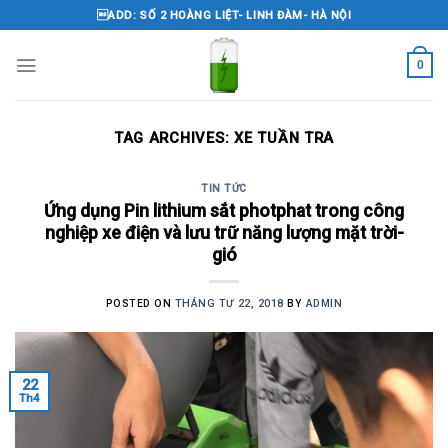
Skip
ADD: SỐ 2 HOÀNG LIỆT- LINH ĐÀM- HÀ NỘI
to
content
0
TAG ARCHIVES:
XE TUẦN TRA
TIN TỨC
Ứng dụng Pin lithium sắt photphat trong công
nghiệp xe điện và lưu trữ năng lượng mặt trời-
gió
POSTED ON
THÁNG TƯ 22, 2018
BY
ADMIN
22
Th4