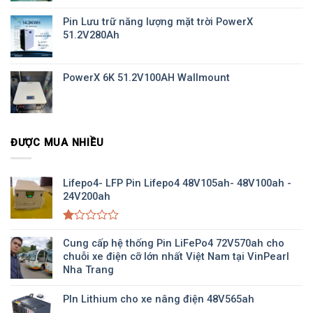
Pin Lưu trữ năng lượng mặt trời PowerX
51.2V280Ah
PowerX 6K 51.2V100AH Wallmount
ĐƯỢC MUA NHIỀU
Lifepo4- LFP Pin Lifepo4 48V105ah- 48V100ah -
24V200ah
Được
xếp
Cung cấp hệ thống Pin LiFePo4 72V570ah cho
hạng
chuỗi xe điện cỡ lớn nhất Việt Nam tại VinPearl
1.00
Nha Trang
5
sao
PIn Lithium cho xe nâng điện 48V565ah