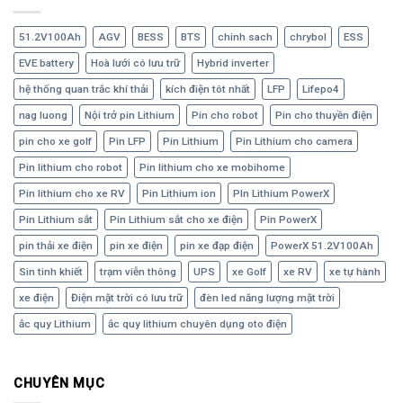
51.2V100Ah
AGV
BESS
BTS
chinh sach
chrybol
ESS
EVE battery
Hoà lưới có lưu trữ
Hybrid inverter
hệ thống quan trắc khí thải
kích điện tôt nhất
LFP
Lifepo4
nag luong
Nội trở pin Lithium
Pin cho robot
Pin cho thuyền điện
pin cho xe golf
Pin LFP
Pin Lithium
Pin Lithium cho camera
Pin lithium cho robot
Pin lithium cho xe mobihome
Pin lithium cho xe RV
Pin Lithium ion
PIn Lithium PowerX
Pin Lithium sắt
Pin Lithium sắt cho xe điện
Pin PowerX
pin thải xe điện
pin xe điện
pin xe đạp điện
PowerX 51.2V100Ah
Sin tinh khiết
trạm viễn thông
UPS
xe Golf
xe RV
xe tự hành
xe điện
Điện mặt trời có lưu trữ
đèn led năng lượng mặt trời
ắc quy Lithium
ắc quy lithium chuyên dụng oto điện
CHUYÊN MỤC